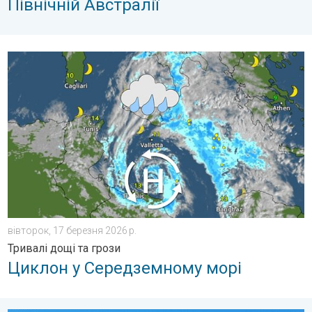
Північній Австралії
Циклон у Середземному морі. Тривалі дощі та грози. . . вів
вівторок, 17 березня 2026 р.
Тривалі дощі та грози
Циклон у Середземному морі
Долина Смерті розквітає після дощів. Тисячі квітів. . . понед