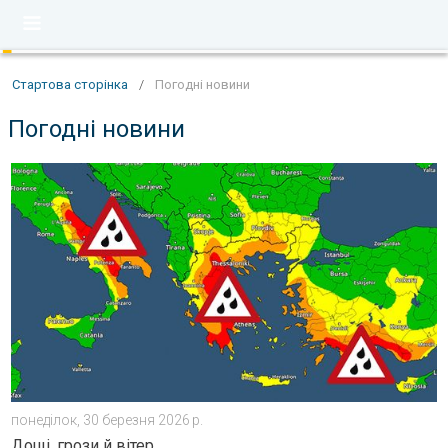
Стартова сторінка
/
Погодні новини
Погодні новини
Циклон в Середземному морі. Дощі, грози й вітер. . . понеді
понеділок, 30 березня 2026 р.
Дощі, грози й вітер