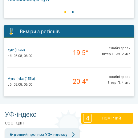
Виміри з регіонів
слабкі грози
Kyiv (167м)
19.5°
Вітер П.-Зх. 2 м/с
сб, 08.08, 06:00
слабкі грози
Myronivka (153м)
20.4°
Вітер П. 4 м/с
сб, 08.08, 06:00
УФ-індекс
4
ПОМІРНИЙ
сьогодні
6-денний прогноз УФ-індексу