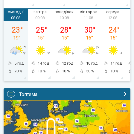
сьогодні
завтра
понеділок
вівторок
середа
ч
08.08
09.08
10.08
11.08
12.08
субота, 08.08
неділя, 09.08
понеділок, 10.08
вівторок, 11.08
середа, 12.
23
°
25
°
28
°
30
°
24
°
19
°
15
°
15
°
16
°
15
°
5 год
14 год
12 год
10 год
14 год
70 %
10 %
10 %
50 %
10 %
Топтема
Наближаються прохолодніші ночі. Дихати стане легше. . .