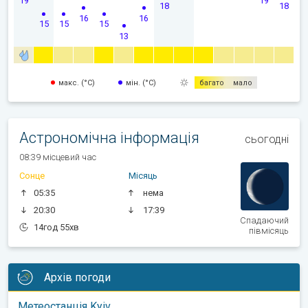
18
18
16
16
15
15
15
13
макс. (°C)
мін. (°C)
багато
мало
Астрономічна інформація
сьогодні
08:39 місцевий час
Сонце
Місяць
05:35
нема
20:30
17:39
Спадаючий
14год 55хв
півмісяць
Архів погоди
Метеостанція Kyiv