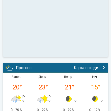
Прогноз
Карта погоди
Ранок
День
Вечір
Ніч
20
°
23
°
21
°
15
°
70 %
70 %
20 %
10 %