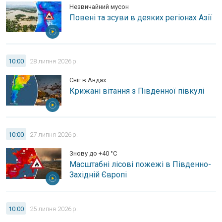
Незвичайний мусон
Повені та зсуви в деяких регіонах Азії
Крижані вітання з Південної півкулі. Сніг в Андах.
10:00
28 липня 2026 р.
Сніг в Андах
Крижані вітання з Південної півкулі
Масштабні лісові пожежі в Південно-Західній Європі. Знову
10:00
27 липня 2026 р.
Знову до +40 °C
Масштабні лісові пожежі в Південно-
Західній Європі
Попередження про тайфун для Китаю. До 500 літрів дощу.
10:00
25 липня 2026 р.