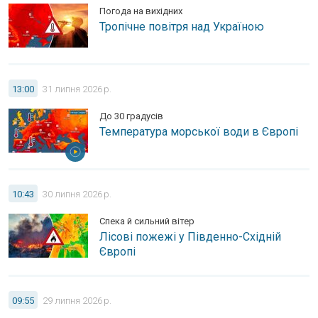
Погода на вихідних
Тропічне повітря над Україною
Температура морської води в Європі. До 30 градусів.
13:00
31 липня 2026 р.
До 30 градусів
Температура морської води в Європі
Лісові пожежі у Південно-Східній Європі. Спека й сильний ві
10:43
30 липня 2026 р.
Спека й сильний вітер
Лісові пожежі у Південно-Східній
Європі
Повені та зсуви в деяких регіонах Азії. Незвичайний мусон.
09:55
29 липня 2026 р.