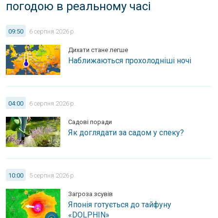
погодою в реальному часі
Наближаються прохолодніші ночі. Дихати стане легше.
09:50
6 серпня 2026 р.
Дихати стане легше
Наближаються прохолодніші ночі
Як доглядати за садом у спеку?. Садові поради.
04:00
6 серпня 2026 р.
Садові поради
Як доглядати за садом у спеку?
Японія готується до тайфуну «DOLPHIN». Загроза зсувів.
10:00
5 серпня 2026 р.
Загроза зсувів
Японія готується до тайфуну
«DOLPHIN»