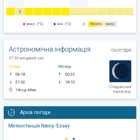
макс. (°C)
мін. (°C)
багато
мало
Астрономічна інформація
сьогодні
07:36 місцевий час
Сонце
Місяць
06:18
00:35
21:02
18:10
Спадаючий
14год 44хв
півмісяць
Архів погоди
Метеостанція Nancy-Essey