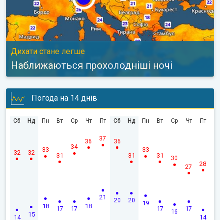
Дихати стане легше
Наближаються прохолодніші ночі
Погода на 14 днів
Сб
Нд
Пн
Вт
Ср
Чт
Пт
Сб
Нд
Пн
Вт
Ср
Чт
Пт
37
36
36
34
33
33
32
32
31
31
31
30
28
27
21
20
20
19
18
18
17
17
17
17
16
15
14
14