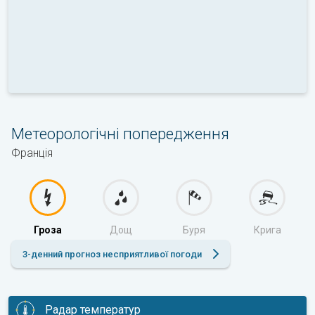
Метеорологічні попередження
Франція
Гроза
Дощ
Буря
Крига
3-денний прогноз несприятливої погоди
Радар температур