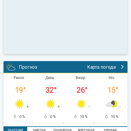
Прогноз
Карта погоди
Ранок
День
Вечір
Ніч
19
°
32
°
26
°
15
°
0 %
0 %
10 %
10 %
сьогодні
завтра
понеділок
вівторок
середа
ч