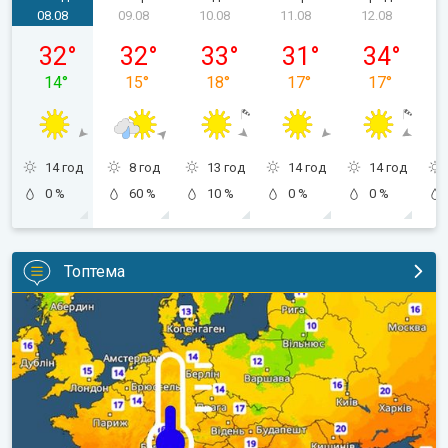
08.08
09.08
10.08
11.08
12.08
субота, 08.08
неділя, 09.08
понеділок, 10.08
вівторок, 11.08
середа, 12.
32
°
32
°
33
°
31
°
34
°
14
°
15
°
18
°
17
°
17
°
14 год
8 год
13 год
14 год
14 год
0 %
60 %
10 %
0 %
0 %
Топтема
Наближаються прохолодніші ночі. Дихати стане легше. . .