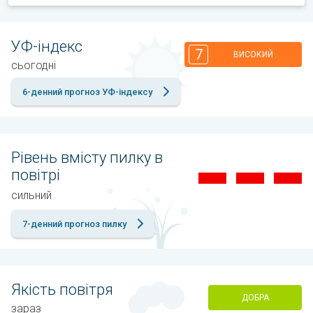
УФ-індекс
7
ВИСОКИЙ
сьогодні
6-денний прогноз УФ-індексу
Рівень вмісту пилку в
повітрі
сильний
7-денний прогноз пилку
Якість повітря
ДОБРА
зараз