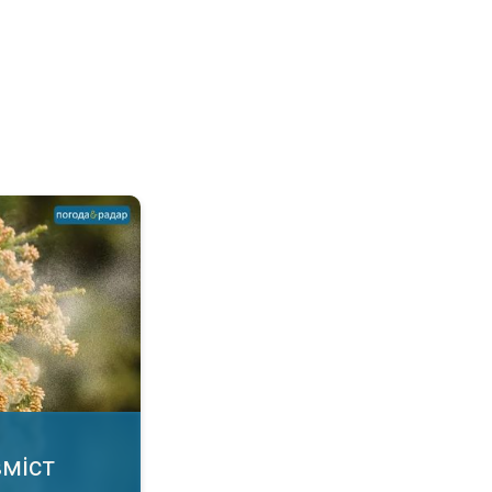
повітрі. А ви знали?. . .
вміст