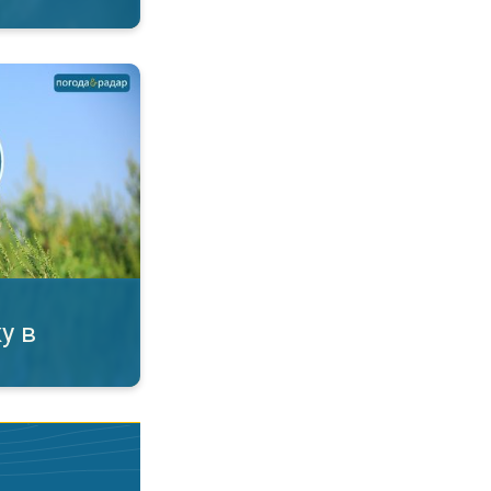
 Алергія на пилок?. . .
у в