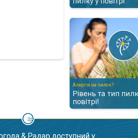
пилку у повітрі
Рівень та тип пилку в повітрі!.
Алергія на пилок?
Рівень та тип пилк
повітрі!
огода & Радар доступний у