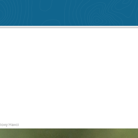
іону Нансі