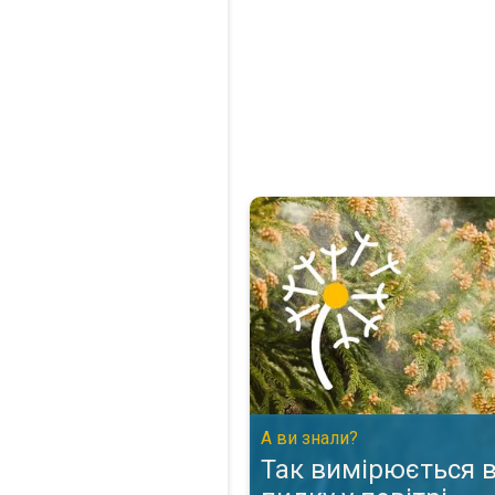
Так вимірюється вміст пилку у 
А ви знали?
Так вимірюється 