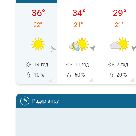
пʼятниця, 07.08
субота, 08.08
неділя, 
36
°
34
°
29
°
22
°
21
°
21
°
14 год
11 год
7 год
10 %
60 %
20 %
Радар вітру