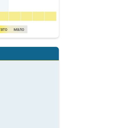
гато
мало