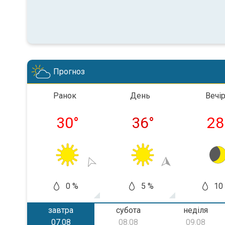
Прогноз
Ранок
День
Вечі
30
°
36
°
28
0 %
5 %
10
завтра
субота
неділя
07.08
08.08
09.08