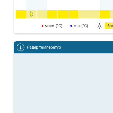
макс. (°C)
мін. (°C)
ба
Радар температур