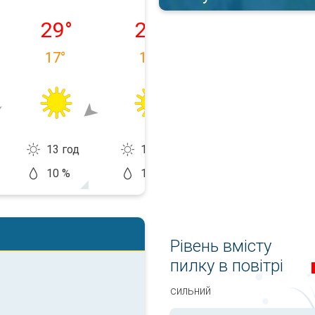
09.08
понеділок, 10.08
вівторок, 11.08
середа, 12.08
29
°
29
°
30
°
17
°
16
°
18
°
13 год
13 год
13 год
10 %
10 %
20 %
Рівень вмісту
пилку в повітрі
сильний