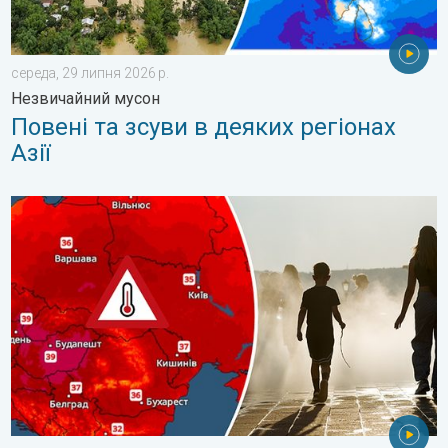
середа, 29 липня 2026 р.
Незвичайний мусон
Повені та зсуви в деяких регіонах
Азії
Екстремальна спека у Східній Європі. Понад 40 градусів. . .