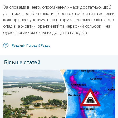
За словами вчених, опромінення хмари достатньо, щоб
дізнатися про її активність. Переважаючі синій та зелений
кольори вказуватимуть на шторм з невеликою кількістю
опадів, а жовтий, оранжевий та червоний кольори – на
бурю із ризиком сильних дощів та паводків.
Редакція Погода & Радар
Більше статей
Повені та зсуви в деяких регіонах Азії. Незвичайний мусон. .