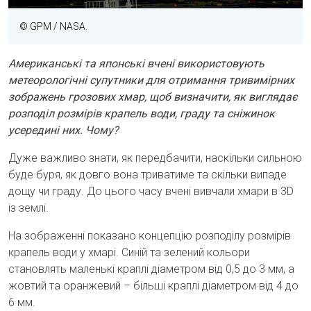
© GPM / NASA.
Американські та японські вчені використовують
метеорологічні супутники для отримання тривимірних
зображень грозових хмар, щоб визначити, як виглядає
розподіл розмірів крапель води, граду та сніжинок
усередині них. Чому?
Дуже важливо знати, як передбачити, наскільки сильною
буде буря, як довго вона триватиме та скільки випаде
дощу чи граду. До цього часу вчені вивчали хмари в 3D
із землі.
На зображенні показано концепцію розподілу розмірів
крапель води у хмарі. Синій та зелений кольори
становлять маленькі краплі діаметром від 0,5 до 3 мм, а
жовтий та оранжевий – більші краплі діаметром від 4 до
6 мм.