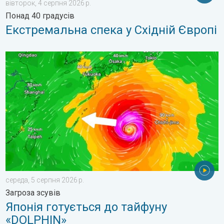
вівторок, 4 серпня 2026 р.
Понад 40 градусів
Екстремальна спека у Східній Європі
Японія готується до тайфуну «DOLPHIN». Загроза зсувів. . .
середа, 5 серпня 2026 р.
Загроза зсувів
Японія готується до тайфуну
«DOLPHIN»