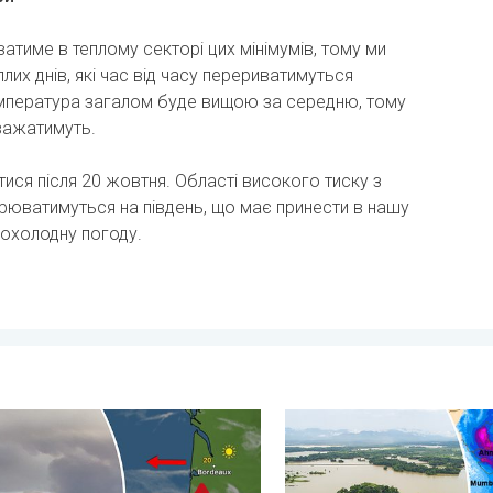
атиме в теплому секторі цих мінімумів, тому ми
их днів, які час від часу перериватимуться
мпература загалом буде вищою за середню, тому
еважатимуть.
тися після 20 жовтня. Області високого тиску з
ирюватимуться на південь, що має принести в нашу
прохолодну погоду.
 дощу. . . субота, 25 липня 2026 р.
пожежі виходять з-під контролю. Іспанія та Франція. . . пʼятниц
Повені та зсуви в деяких р