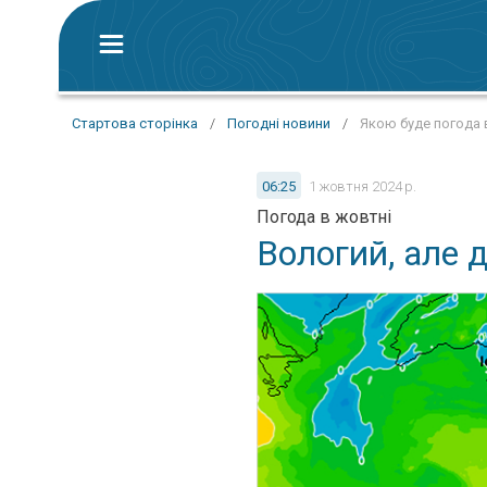
Стартова сторінка
/
Погодні новини
/
Якою буде погода 
06:25
1 жовтня 2024 р.
Погода в жовтні
Вологий, але 