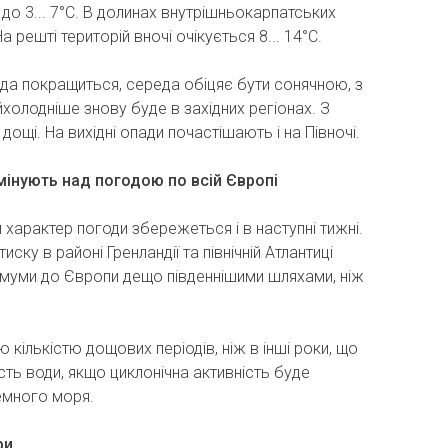
до 3... 7°C. В долинах внутрішньокарпатських
а решті територій вночі очікується 8... 14°C.
ода покращиться, середа обіцяє бути сонячною, з
йхолодніше знову буде в західних регіонах. З
ощі. На вихідні опади почастішають і на Півночі.
мінують над погодою по всій Європі
характер погоди збережеться і в наступні тижні.
ску в районі Гренландії та північній Атлантиці
муми до Європи дещо південнішими шляхами, ніж
 кількістю дощових періодів, ніж в інші роки, що
сть води, якщо циклонічна активність буде
емного моря.
ри