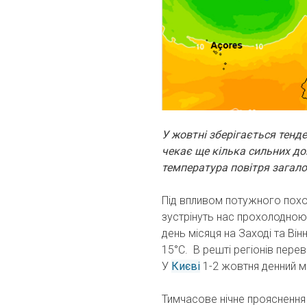
У жовтні зберігається тенде
чекає ще кілька сильних до
температура повітря загал
Під впливом потужного похол
зустрінуть нас прохолодною
день місяця на Заході та Він
15°C. В решті регіонів пере
У
Києві
1-2 жовтня денний м
Тимчасове нічне прояснення