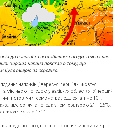
нція до вологої та нестабільної погоди, тож на нас
щів. Хороша новина полягає в тому, що
ом буде вищою за середню.
одання наприкінці вересня, перші дні жовтня
 та мінливою погодою у західних областях. У перший
ниччині стовпчик термометра ледь сягатиме 10...
важатиме сонячна погода з температурою 21... 26°C.
аксимум складе 17°C.
 призведе до того, що вночі стовпчики термометрів