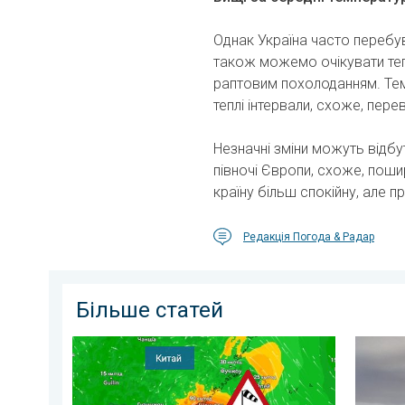
Однак Україна часто перебув
також можемо очікувати тепл
раптовим похолоданням. Те
теплі інтервали, схоже, пер
Незначні зміни можуть відбу
півночі Європи, схоже, пош
країну більш спокійну, але 
Редакція Погода & Радар
Більше статей
Попередження про тайфун для Китаю. До 500 літрів
Лісові 