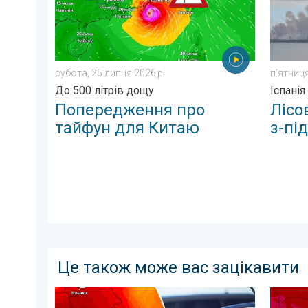
субота, 25 липня 2026 р.
пʼятниця
До 500 літрів дощу
Іспанія
Попередження про
Лісо
тайфун для Китаю
з-пі
Це також може вас зацікавити
Автомобіль може стати тепловою пасткою. Обережн
Україну