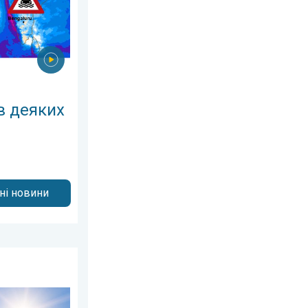
в деяких
дні новини
вня 2026 р.
ету в Україні. Будьте обережні!. . . субота, 27 червня 2026 р.