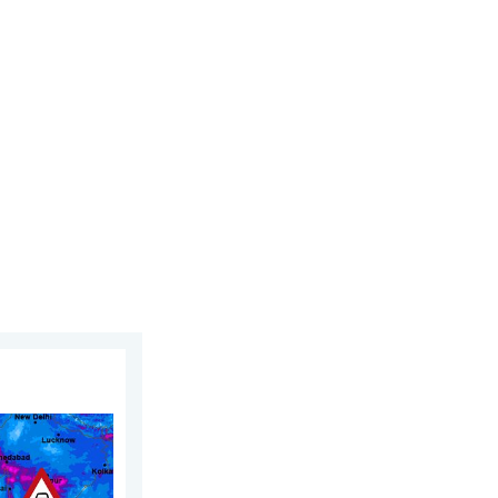
я, 24 липня 2026 р.
егіонах Азії. Незвичайний мусон. . . середа, 29 липня 2026 р.