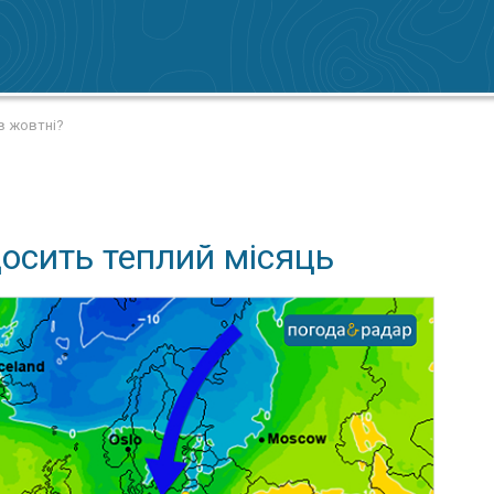
в жовтні?
досить теплий місяць