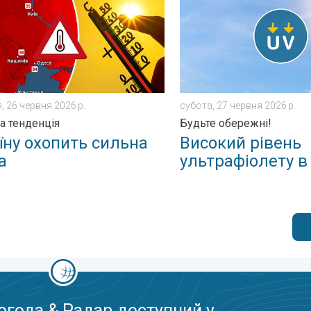
, 26 червня 2026 р.
субота, 27 червня 2026 р.
а тенденція
Будьте обережні!
їну охопить сильна
Високий рівень
а
ультрафіолету в 
огода & Радар доступний у