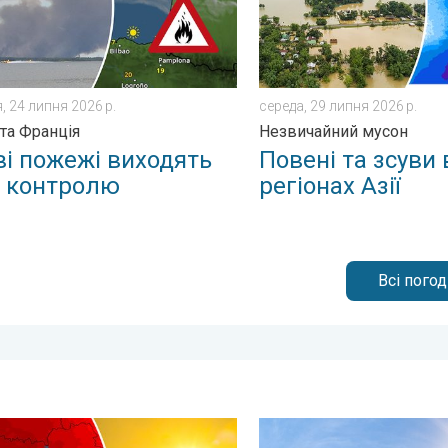
, 24 липня 2026 р.
середа, 29 липня 2026 р.
 та Франція
Незвичайний мусон
ві пожежі виходять
Повені та зсуви 
д контролю
регіонах Азії
Всі пого
о!. . . понеділок, 29 червня 2026 р.
 охопить сильна спека. Погодна тенденція. . . пʼятниця, 26 чер
Високий рівень ультрафіол