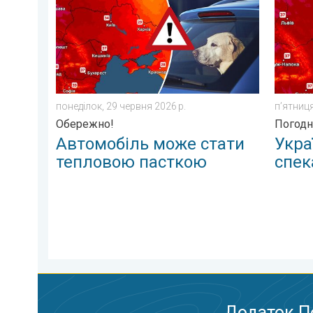
понеділок, 29 червня 2026 р.
пʼятниця
Обережно!
Погодн
Автомобіль може стати
Укра
тепловою пасткою
спек
Додаток П