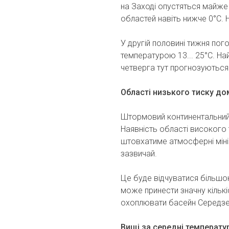
на Заході опустяться майже 
областей навіть нижче 0°C. Н
У другій половині тижня пог
температурою 13... 25°C. На
четверга тут прогнозуються д
Області низького тиску до
Штормовий континентальний 
Наявність області високого ти
штовхатиме атмосферні міні
зазвичай.
Це буде відчуватися більшою
може принести значну кількі
охоплювати басейн Середз
Вищі за середні температу