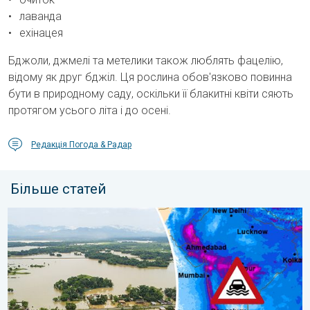
лаванда
ехінацея
Бджоли, джмелі та метелики також люблять фацелію,
відому як друг бджіл. Ця рослина обов'язково повинна
бути в природному саду, оскільки її блакитні квіти сяють
протягом усього літа і до осені.
Редакція Погода & Радар
Більше статей
Повені та зсуви в деяких регіонах Азії. Незвичайний мусон. .