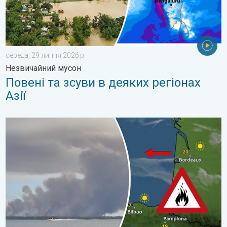
середа, 29 липня 2026 р.
Незвичайний мусон
Повені та зсуви в деяких регіонах
Азії
Лісові пожежі виходять з-під контролю. Іспанія та Франція. .