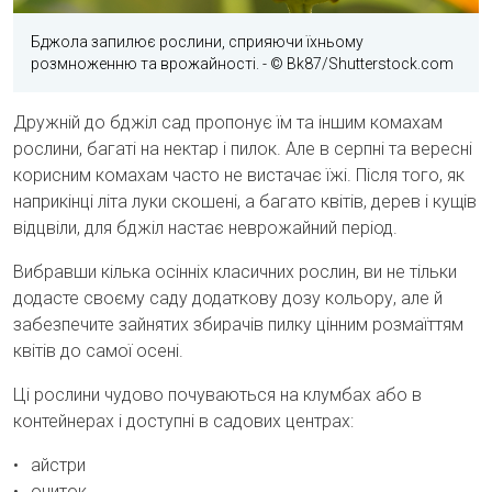
Бджола запилює рослини, сприяючи їхньому
розмноженню та врожайності.
- © Bk87/Shutterstock.com
Дружній до бджіл сад пропонує їм та іншим комахам
рослини, багаті на нектар і пилок. Але в серпні та вересні
корисним комахам часто не вистачає їжі. Після того, як
наприкінці літа луки скошені, а багато квітів, дерев і кущів
відцвіли, для бджіл настає неврожайний період.
Вибравши кілька осінніх класичних рослин, ви не тільки
додасте своєму саду додаткову дозу кольору, але й
забезпечите зайнятих збирачів пилку цінним розмаїттям
квітів до самої осені.
Ці рослини чудово почуваються на клумбах або в
контейнерах і доступні в садових центрах:
айстри
очиток