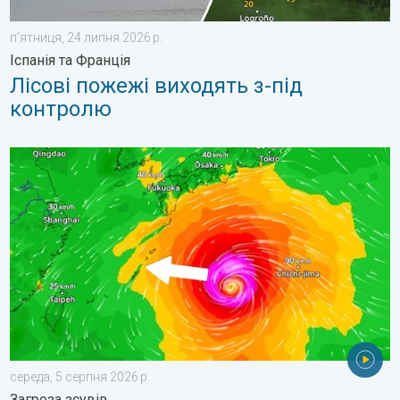
пʼятниця, 24 липня 2026 р.
Іспанія та Франція
Лісові пожежі виходять з-під
контролю
Японія готується до тайфуну «DOLPHIN». Загроза зсувів. . .
середа, 5 серпня 2026 р.
Загроза зсувів