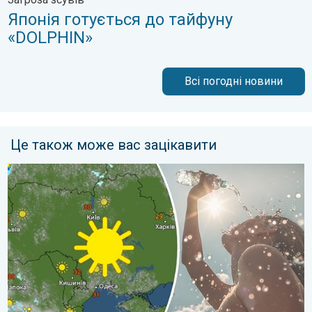
Японія готується до тайфуну
«DOLPHIN»
Всі погодні новини
Це також може вас зацікавити
Занадто багато сонця для мозку. Сонячний удар. . . вівторо