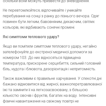
оскільки вони можуть призвести до зневоднення.
Не перевтомлюйтеся, відпочивайте і уникайте
перебування на сонці з ранку до пізнього вечора. Одяг
повинен бути легким, бавовняним, дихаючим, світлих
кольорів, які відбивають сонячні промені.
Які симптоми теплового удару?
Якщо ви помітили симптоми теплового удару, негайно
зателефонуйте до екстреної медичної допомоги за
номером 103. До них відносяться підвищена
температура, прискорене серцебиття, сильний головний
біль, нудота і блювота, дезорієнтація і непритомність.
Також важливим є правильне харчування. У спекотні дні
бажано відмовитися від жирної, важкоперетравлюваної
їжі та замінити її на легкозасвоювану, з більшою
кількістю овочів і фруктів, багатих на воду. Інтенсивні
фізичні навантаження на свіжому повітрі не