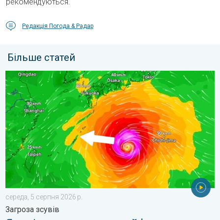
рекомендуються.
Редакція Погода & Радар
Більше статей
Японія готується до тайфуну «DOLPHIN». Загроза зсувів. . .
середа, 5 серпня 2026 р.
Загроза зсувів