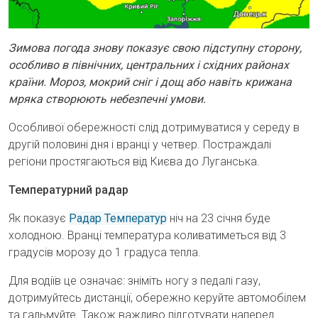
Зимова погода знову показує свою підступну сторону,
особливо в північних, центральних і східних районах
країни. Мороз, мокрий сніг і дощ або навіть крижана
мряка створюють небезпечні умови.
Особливої обережності слід дотримуватися у середу в
другій половині дня і вранці у четвер. Постраждалі
регіони простягаються від Києва до Луганська.
Температурний радар
Як показує
Радар Температур
ніч на 23 січня буде
холодною. Вранці температура коливатиметься від 3
градусів морозу до 1 градуса тепла.
Для водіїв це означає: зніміть ногу з педалі газу,
дотримуйтесь дистанції, обережно керуйте автомобілем
та гальмуйте. Також важливо підготувати наперед