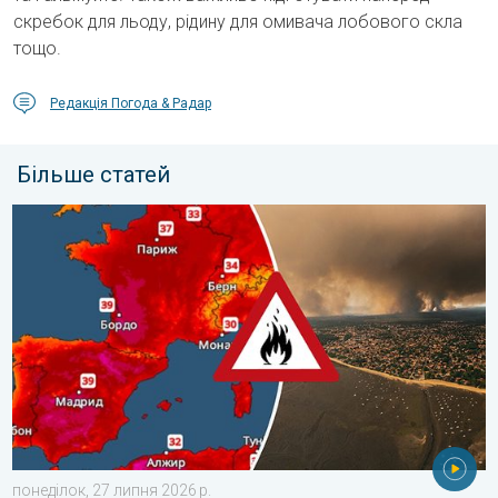
скребок для льоду, рідину для омивача лобового скла
тощо.
Редакція Погода & Радар
Більше статей
Масштабні лісові пожежі в Південно-Західній Європі. Знову д
понеділок, 27 липня 2026 р.