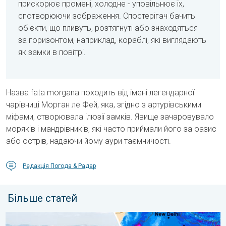
прискорює промені, холодне - уповільнює їх,
спотворюючи зображення. Спостерігач бачить
об'єкти, що пливуть, розтягнуті або знаходяться
за горизонтом, наприклад, кораблі, які виглядають
як замки в повітрі.
Назва fata morgana походить від імені легендарної
чарівниці Морган ле Фей, яка, згідно з артурівськими
міфами, створювала ілюзії замків. Явище зачаровувало
моряків і мандрівників, які часто приймали його за оазис
або острів, надаючи йому аури таємничості.
Редакція Погода & Радар
Більше статей
Повені та зсуви в деяких регіонах Азії. Незвичайний мусон. .