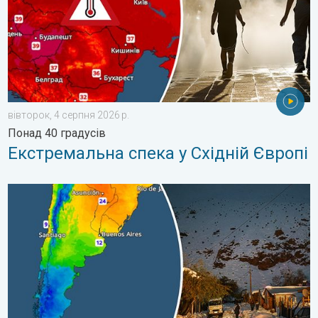
вівторок, 4 серпня 2026 р.
Понад 40 градусів
Екстремальна спека у Східній Європі
Крижані вітання з Південної півкулі. Сніг в Андах. . . вівторо