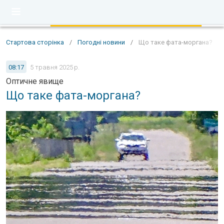
Стартова сторінка
/
Погодні новини
/
Що таке фата-моргана?
08:17
5 травня 2025 р.
Оптичне явище
Що таке фата-моргана?