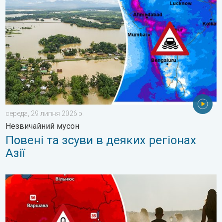
середа, 29 липня 2026 р.
Незвичайний мусон
Повені та зсуви в деяких регіонах
Азії
Екстремальна спека у Східній Європі. Понад 40 градусів. . .