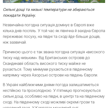
Сильні дощі та низькі температури не збираються
покидати Україну.
Незвичайна погодна ситуація домінує в Європі вже
кілька днів поспіль. У той час як північна й західна Європа
переживає посуху, на півдні та сході йде більше дощів,
ніж зазвичай.
Причиною цього є так звана погодна ситуація «високого
тиску над низьким». Від Британських островів до
Скандинавії область високого тиску майже не
рухається. Тому мінімуми рухаються в південному
напрямку через Азорські острови на південь Європи.
В Україні найближчими днями погода залишатиметься
нестійкою та прохолодною. У п'ятницю прогнозуються
сильні дощі, особливо на півдні, в центрі та на південному
сході. На південному сході можливі окремі грози та
невеликий град. У Карпатах можливий сніг.