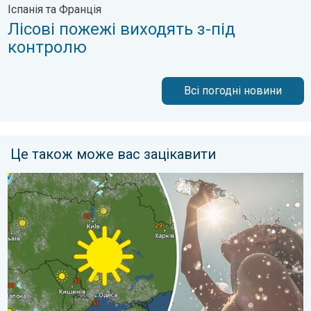
Іспанія та Франція
Лісові пожежі виходять з-під
контролю
Всі погодні новини
Це також може вас зацікавити
Занадто багато сонця для мозку. Сонячний удар. . . вівторо