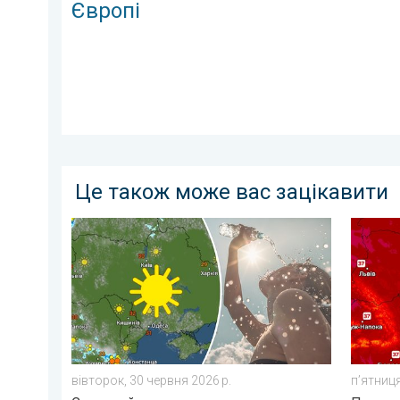
Європі
Це також може вас зацікавити
Занадто багато сонця для мозку. Сонячний удар. . 
Україну
вівторок, 30 червня 2026 р.
пʼятниця