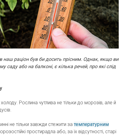
ів наш раціон був би досить прісним. Однак, якщо ви
у саду або на балконі, є кілька речей, про які слід
у
холоду. Рослина чутлива не тільки до морозів, але й
усів.
инні не тільки завжди стежити за
температурним
морозостійкі простирадла або, за їх відсутності, старі