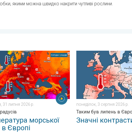
обки, якими можна швидко накрити чутливі рослини.
. Знову до +40 °C. . . понеділок, 27 липня 2026 р.
тура морської води в Європі. До 30 градусів. . . пʼятниця, 31
Значні контрасти погоди. 
, 31 липня 2026 р.
понеділок, 3 серпня 2026 р.
градусів
Таким був липень в Євро
ература морської
Значні контраст
 в Європі