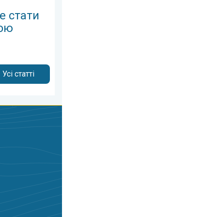
е стати
ою
Усі статті