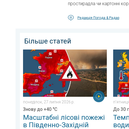
простирадла чи картонні кор
Редакція Погода & Радар
Більше статей
Масштабні лісові пожежі в Південно-Західній Європі
Темпера
понеділок, 27 липня 2026 р.
пʼятниця
Знову до +40 °C
До 30 
Масштабні лісові пожежі
Темп
в Південно-Західній
води