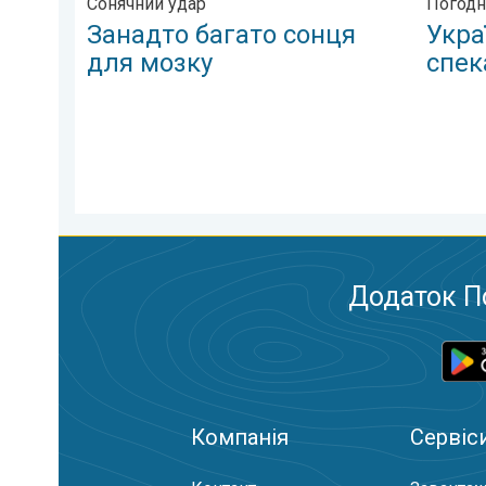
Сонячний удар
Погодн
Занадто багато сонця
Укра
для мозку
спек
Додаток П
Компанія
Сервіс