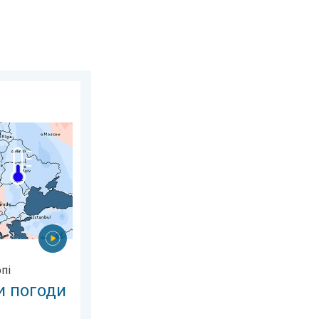
 липня 2026 р.
Таким був липень в Європі. . . понеділок, 3 серпня 2026 р.
пі
и погоди