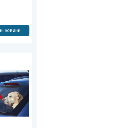
дні новини
вня 2026 р.
пловою пасткою. Обережно!. . . понеділок, 29 червня 2026 р