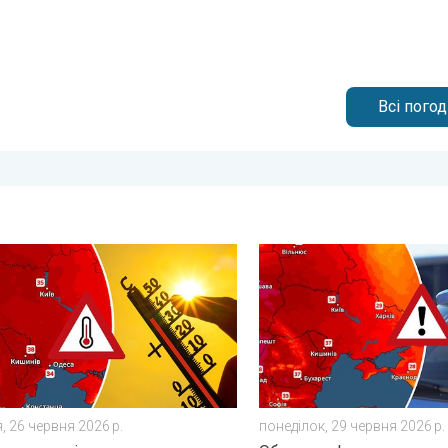
Всі пого
. вівторок, 30 червня 2026 р.
 охопить сильна спека. Погодна тенденція. . . пʼятниця, 26 чер
Автомобіль може стати те
, 26 червня 2026 р.
понеділок, 29 червня 2026 р.