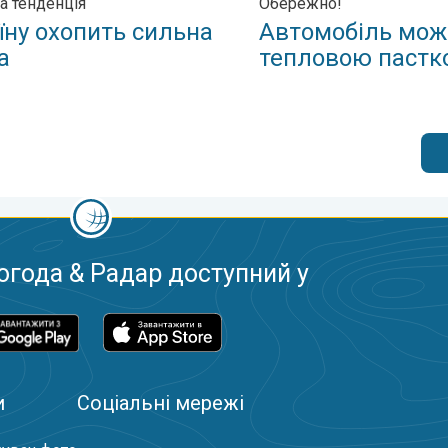
а тенденція
Обережно!
їну охопить сильна
Автомобіль мож
а
тепловою пастк
огода & Радар доступний у
и
Соціальні мережі