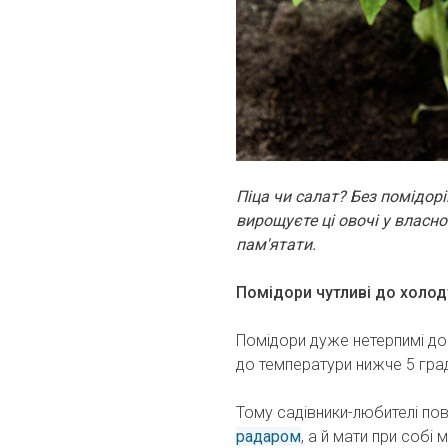
Піца чи салат? Без помідор
вирощуєте ці овочі у власном
пам'ятати.
Помідори чутливі до холод
Помідори дуже нетерпимі до 
до температури нижче 5 град
Тому садівники-любителі пов
радаром
, а й мати при собі 