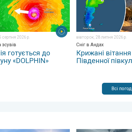
5 серпня 2026 р.
вівторок, 28 липня 2026 р.
а зсувів
Сніг в Андах
ія готується до
Крижані вітання
уну «DOLPHIN»
Південної півкул
Всі пого