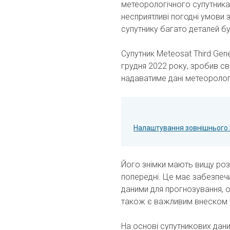
метеорологічного супутника
несприятливі погодні умови 
супутнику багато деталей бу
Супутник Meteosat Third Gene
грудня 2022 року, зробив сві
надаватиме дані метеороло
Налаштування зовнішнього 
Його знімки мають вищу розд
попередні. Це має забезпеч
даними для прогнозування, 
також є важливим внеском у
На основі супутникових дани