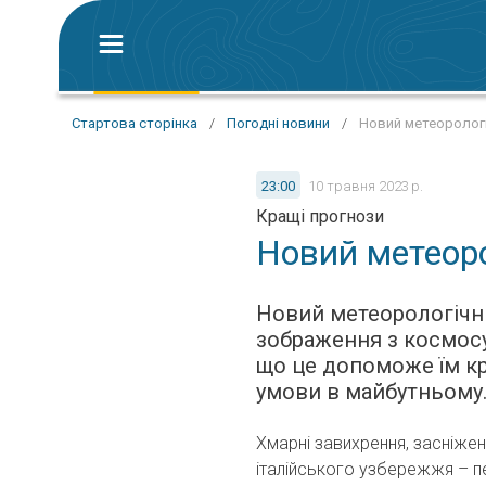
Стартова сторінка
/
Погодні новини
/
Новий метеорологі
23:00
10 травня 2023 р.
Кращі прогнози
Новий метеоро
Новий метеорологічн
зображення з космос
що це допоможе їм кр
умови в майбутньому
Хмарні завихрення, засніжені
італійського узбережжя – 