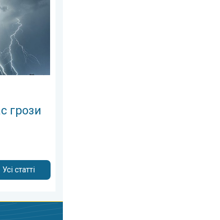
, 27 червня 2026 р.
к розпізнати грозу?. . . вівторок, 14 липня 2026 р.
ас грози
Усі статті