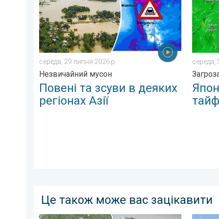
середа, 29 липня 2026 р.
середа, 
Незвичайний мусон
Загроз
Повені та зсуви в деяких
Япон
регіонах Азії
тайф
Це також може вас зацікавити