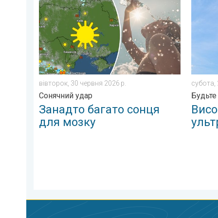
Занадто багато сонця для мозку. Сонячний удар. . 
Високий
вівторок, 30 червня 2026 р.
субота, 
Сонячний удар
Будьте
Занадто багато сонця
Висо
для мозку
ульт