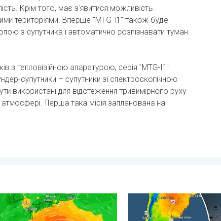
ість. Крім того, має з'явитися можливість
ми територіями. Вперше "MTG-I1" також буде
опою з супутника і автоматично розпізнавати туман
ків з тепловізійною апаратурою, серія "MTG-I1"
ндер-супутники – супутники зі спектроскопічною
ти використані для відстеження тривимірного руху
 в атмосфері. Перша така місія запланована на
й мусон. . . середа, 29 липня 2026 р.
готується до тайфуну «DOLPHIN». Загроза зсувів. . . середа, 
Крижані вітання з Південної