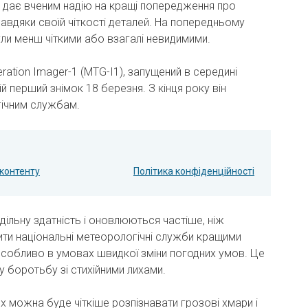
 дає вченим надію на кращі попередження про
завдяки своїй чіткості деталей. На попередньому
ли менш чіткими або взагалі невидимими.
ration Imager-1 (MTG-I1), запущений в середині
й перший знімок 18 березня. З кінця року він
гічним службам.
контенту
Політика конфіденційності
ільну здатність і оновлюються частіше, ніж
ити національні метеорологічні служби кращими
особливо в умовах швидкої зміни погодних умов. Це
 боротьбу зі стихійними лихами.
х можна буде чіткіше розпізнавати грозові хмари і