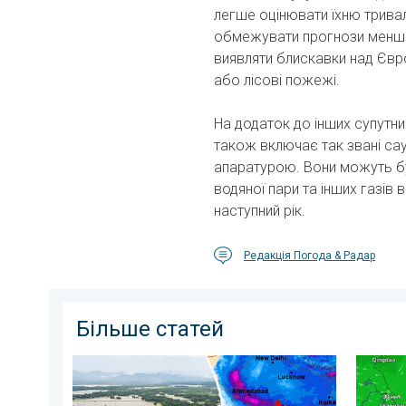
легше оцінювати їхню тривал
обмежувати прогнози менши
виявляти блискавки над Євр
або лісові пожежі.
На додаток до інших супутни
також включає так звані сау
апаратурою. Вони можуть бу
водяної пари та інших газів
наступний рік.
Редакція Погода & Радар
Більше статей
Повені та зсуви в деяких регіонах Азії. Незвичайни
Японія 