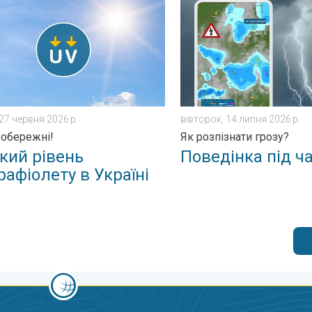
. вівторок, 30 червня 2026 р.
 рівень ультрафіолету в Україні. Будьте обережні!. . . субота
Поведінка під час грози. Я
27 червня 2026 р.
вівторок, 14 липня 2026 р.
 обережні!
Як розпізнати грозу?
кий рівень
Поведінка під ч
рафіолету в Україні