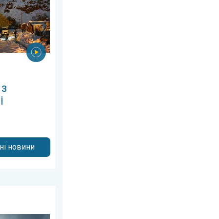
 з
і
дні новини