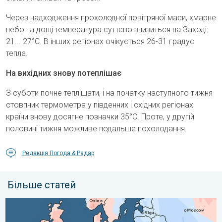
Через надходження прохолодної повітряної маси, хмарне
небо та дощі температура суттєво знизиться на Заході:
21... 27°C. В інших регіонах очікується 26-31 градус
тепла.
На вихідних знову потеплішає
З суботи почне теплішати, і на початку наступного тижня
стовпчик термометра у південних і східних регіонах
країни знову досягне позначки 35°C. Проте, у другій
половині тижня можливе подальше похолодання.
Редакція Погода & Радар
Більше статей
Значні контрасти погоди. Таким був липень в Європі. . . пон