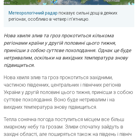
Метеорологічний радар
показує сильні дощі в деяких
регіонах, особливо в четвер і п'ятницю.
Нова хвиля злив та гроз прокотиться кількома
регіонами країни у другій половині цього тижня,
принісши з собою суттєве похолодання. Однак це буде
нетривалим, оскільки на вихідних температура знову
підвищиться.
Нова хвиля злив та гроз прокотиться західними,
частиною південних, центральних і північних регіонів
України у другій половині цього тижня, принісши з собою
суттєве похолодання. Воно буде нетривалим і на
вихідних температура знову підвищиться.
Тепла сонячна погода поступиться місцем все більш
хмарному небу та грозам. Зливи спочатку зайдуть в
західні області, але поширяться також на південь і північ