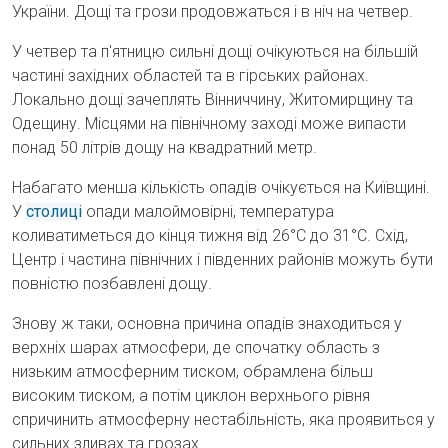
України. Дощі та грози продовжаться і в ніч на четвер.
У четвер та п'ятницю сильні дощі очікуються на більшій
частині західних областей та в гірських районах.
Локально дощі зачеплять Вінниччину, Житомирщину та
Одещину. Місцями на північному заході може випасти
понад 50 літрів дощу на квадратний метр.
Набагато менша кількість опадів очікується на Київщині.
У
столиці
опади малоймовірні, температура
коливатиметься до кінця тижня від 26°C до 31°C. Схід,
Центр і частина північних і південних районів можуть бути
повністю позбавлені дощу.
Знову ж таки, основна причина опадів знаходиться у
верхніх шарах атмосфери, де спочатку область з
низьким атмосферним тиском, обрамлена більш
високим тиском, а потім циклон верхнього рівня
спричинить атмосферну нестабільність, яка проявиться у
сильних зливах та грозах.