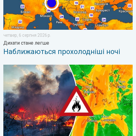
четвер, 6 серпня 2026 р.
Дихати стане легше
Наближаються прохолодніші ночі
Лісові пожежі у Південно-Східній Європі. Спека й сильний віт