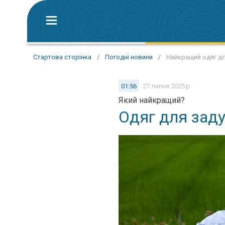
Стартова сторінка
/
Погодні новини
/
Найкращий одяг дл
01:56
27 липня 2025 р.
Який найкращий?
Одяг для зад