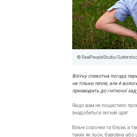
© RealPeopleStudio/Suttersto
Влітку спекотна погода пер
не тільки тепле, але й воло
призводить до гнітючої зад
Якщо вам не пощастило прове
знадобиться легкий одяг.
Вільні сорочки та блузи, а
таких як льон, бавовна або 