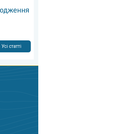
лодження
Усі статті