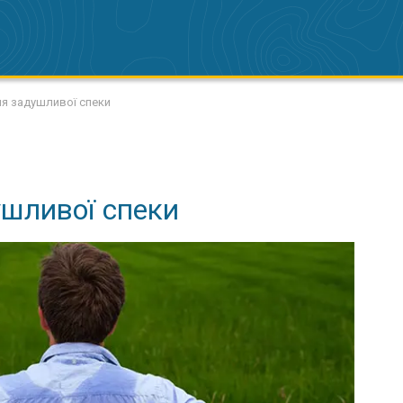
я задушливої спеки
ушливої спеки