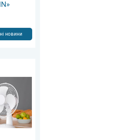
IN»
дні новини
2026 р.
 спеку. Спека на робочому місці. . . пʼятниця, 17 липня 2026 