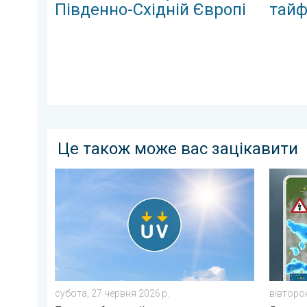
Південно-Східній Європі
тайф
Це також може вас зацікавити
Високий рівень ультрафіолету в Україні. Будьте обе
Поведін
субота, 27 червня 2026 р.
вівторок