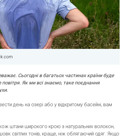
ck.com
еважає.
Сьогодні в багатьох частинах країни буде
ге повітря. Як ми всі знаємо, таке поєднання
ухи.
сти день на озері або у відкритому басейні, вам
 також штани широкого крою з натуральних волокон,
шовк світлих тонів, краще, ніж облягаючий одяг. Якщо