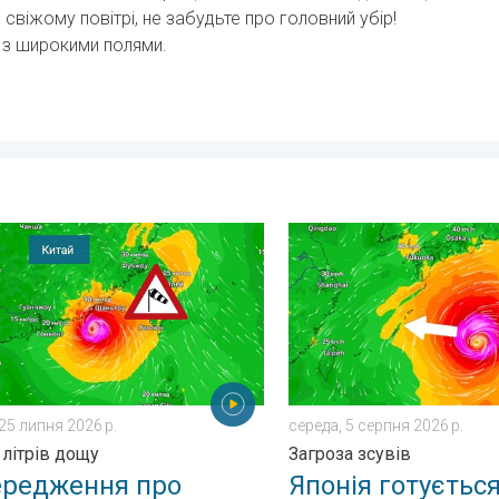
 свіжому повітрі, не забудьте про головний убір!
и з широкими полями.
льний вітер. . . четвер, 30 липня 2026 р.
ження про тайфун для Китаю. До 500 літрів дощу. . . субота,
Японія готується до тайфу
25 липня 2026 р.
середа, 5 серпня 2026 р.
 літрів дощу
Загроза зсувів
редження про
Японія готуєтьс