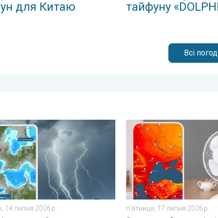
ун для Китаю
тайфуну «DOLPH
Всі пого
режні!. . . субота, 27 червня 2026 р.
ка під час грози. Як розпізнати грозу?. . . вівторок, 14 липня 
10 способів охолодження в
, 14 липня 2026 р.
пʼятниця, 17 липня 2026 р.