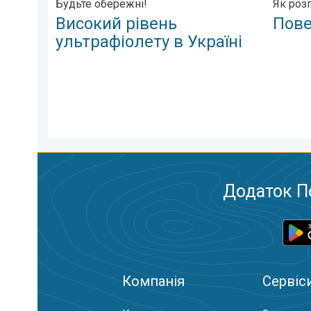
Будьте обережні!
Як розп
Високий рівень
Пове
ультрафіолету в Україні
Додаток П
Компанія
Сервіс