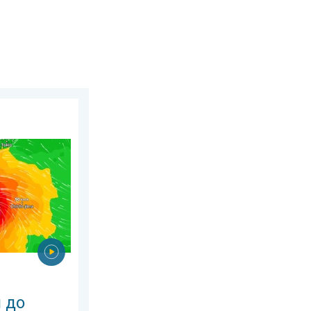
 25 липня 2026 р.
ну «DOLPHIN». Загроза зсувів. . . середа, 5 серпня 2026 р.
я до