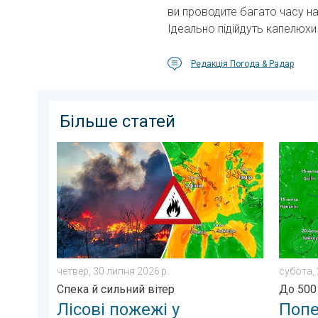
ви проводите багато часу на
Ідеально підійдуть капелюх
Редакція Погода & Радар
Більше статей
Лісові пожежі у Південно-Східній Європі. Спека й си
Поперед
четвер, 30 липня 2026 р.
субота, 
Спека й сильний вітер
До 500
Лісові пожежі у
Попе