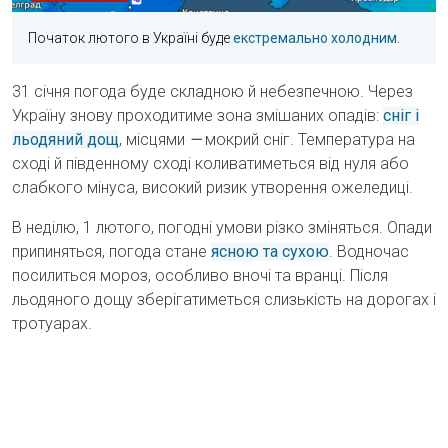
Початок лютого в Україні буде
екстремально холодним
.
31 січня погода буде складною й небезпечною. Через
Україну знову проходитиме зона змішаних опадів:
сніг і
льодяний дощ
, місцями
—
мокрий сніг. Температура на
сході й південному сході коливатиметься від нуля або
слабкого мінуса, високий ризик утворення ожеледиці.
В неділю, 1 лютого, погодні умови різко зміняться. Опади
припиняться, погода стане
ясною та сухою
. Водночас
посилиться мороз, особливо вночі та вранці. Після
льодяного дощу зберігатиметься слизькість на дорогах і
тротуарах.