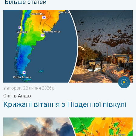
Більше статей
Крижані вітання з Південної півкулі. Сніг в Андах. . . вівторо
вівторок, 28 липня 2026 р.
Сніг в Андах
Крижані вітання з Південної півкулі
Лісові пожежі у Південно-Східній Європі. Спека й сильний віт