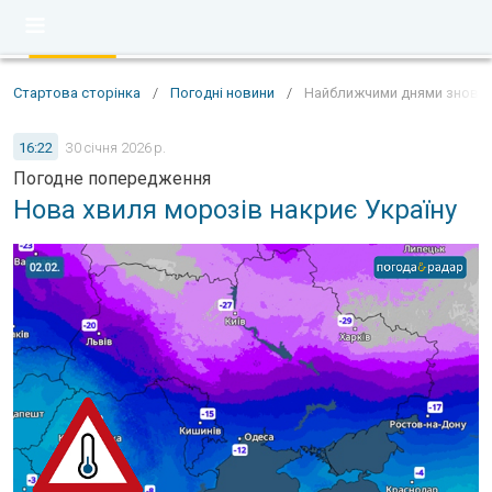
Стартова сторінка
/
Погодні новини
/
Найближчими днями знову п
16:22
30 січня 2026 р.
Погодне попередження
Нова хвиля морозів накриє Україну