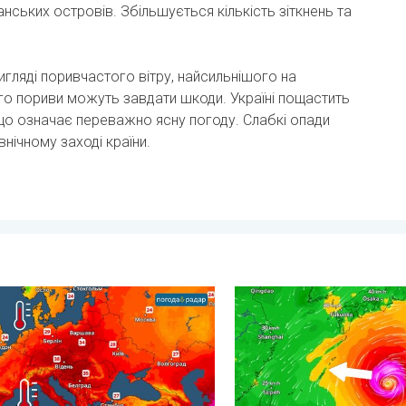
анських островів. Збільшується кількість зіткнень та
игляді поривчастого вітру, найсильнішого на
ого пориви можуть завдати шкоди. Україні пощастить
 що означає переважно ясну погоду. Слабкі опади
внічному заході країни.
 дощу. . . субота, 25 липня 2026 р.
тура морської води в Європі. До 30 градусів. . . пʼятниця, 31
Японія готується до тайфу