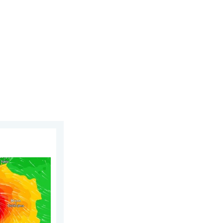
 липня 2026 р.
ну «DOLPHIN». Загроза зсувів. . . середа, 5 серпня 2026 р.