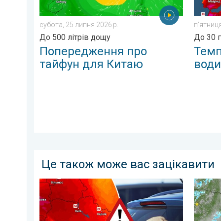
субота, 25 липня 2026 р.
пʼятниця
До 500 літрів дощу
До 30 
Попередження про
Темп
тайфун для Китаю
води
Це також може вас зацікавити
Автомобіль може стати тепловою пасткою. Обережн
Цього т