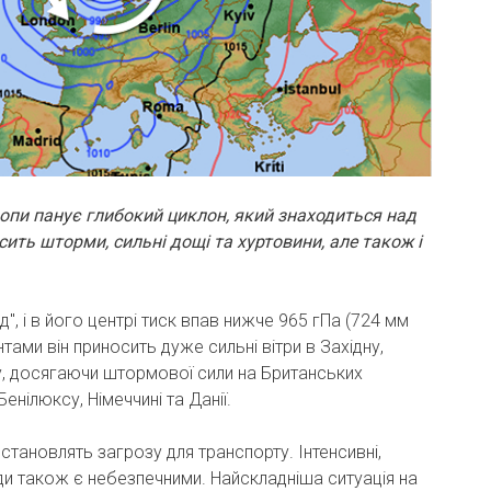
пи панує глибокий циклон, який знаходиться над
сить шторми, сильні дощі та хуртовини, але також і
", і в його центрі тиск впав нижче 965 гПа (724 мм
нтами він приносить дуже сильні вітри в Західну,
пу, досягаючи штормової сили на Британських
Бенілюксу, Німеччині та Данії.
 становлять загрозу для транспорту. Інтенсивні,
ди також є небезпечними. Найскладніша ситуація на