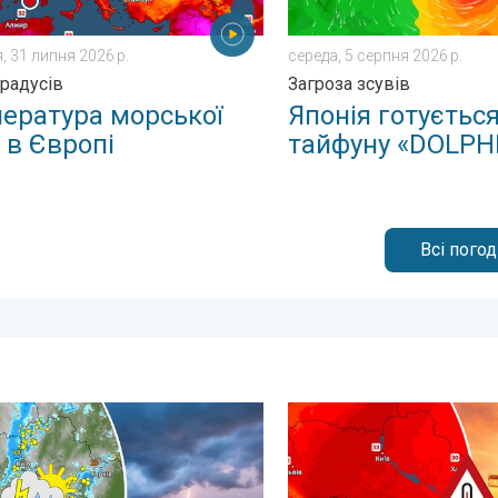
, 31 липня 2026 р.
середа, 5 серпня 2026 р.
градусів
Загроза зсувів
ература морської
Японія готуєтьс
 в Європі
тайфуну «DOLPH
Всі пого
о!. . . понеділок, 29 червня 2026 р.
ижня в Україні буде мінлива погода. Погодна тенденція. . . ві
Тропічне повітря над Украї