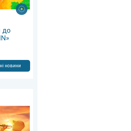
я до
IN»
дні новини
второк, 7 липня 2026 р.
ною. Погода на вихідних. . . субота, 1 серпня 2026 р.