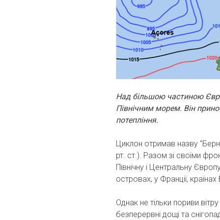
Над більшою частиною Євро
Північним морем. Він прино
потепління.
Циклон отримав назву "Бернд
рт. ст.). Разом зі своїми фро
Північну і Центральну Євро
островах, у Франції, країнах 
Однак не тільки пориви вітру
безперервні дощі та снігопа