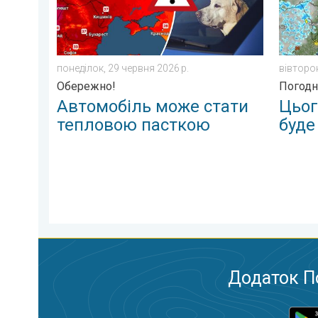
понеділок, 29 червня 2026 р.
вівторок
Обережно!
Погодн
Автомобіль може стати
Цьог
тепловою пасткою
буде
Додаток П