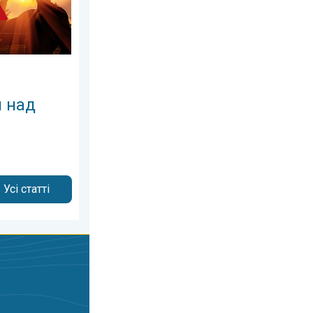
я над
Усі статті