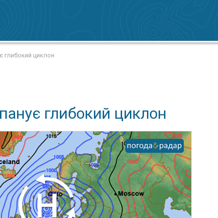
є глибокий циклон
панує глибокий циклон