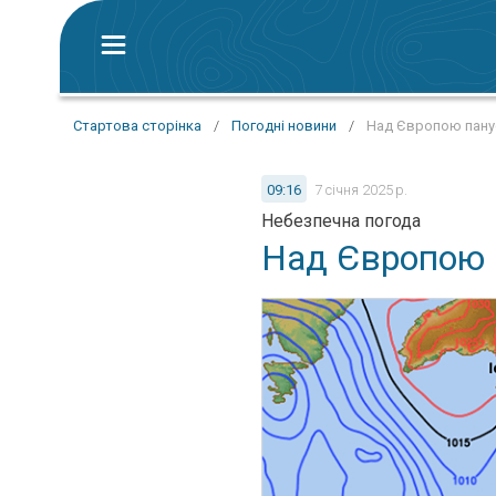
Стартова сторінка
/
Погодні новини
/
Над Європою пану
09:16
7 січня 2025 р.
Небезпечна погода
Над Європою 