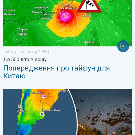
субота, 25 липня 2026 р.
До 500 літрів дощу
Попередження про тайфун для
Китаю
Крижані вітання з Південної півкулі. Сніг в Андах. . . вівторо