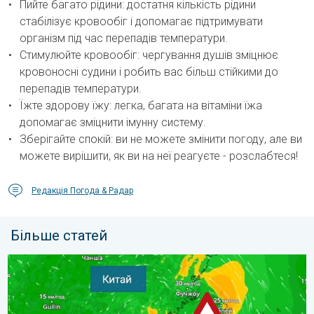
Пийте багато рідини: достатня кількість рідини
стабілізує кровообіг і допомагає підтримувати
організм під час перепадів температури.
Стимулюйте кровообіг: чергування душів зміцнює
кровоносні судини і робить вас більш стійкими до
перепадів температури.
Їжте здорову їжу: легка, багата на вітаміни їжа
допомагає зміцнити імунну систему.
Зберігайте спокій: ви не можете змінити погоду, але ви
можете вирішити, як ви на неї реагуєте - розслабтеся!
Редакція Погода & Радар
Більше статей
Попередження про тайфун для Китаю. До 500 літрів дощу. . .