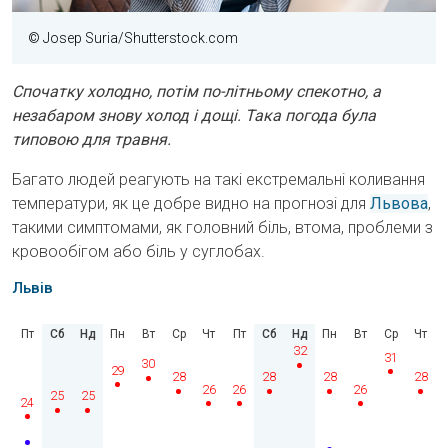
© Josep Suria/Shutterstock.com
Спочатку холодно, потім по-літньому спекотно, а
незабаром знову холод і дощі. Така погода була
типовою для травня.
Багато людей реагують на такі екстремальні коливання
температури, як це добре видно на прогнозі для
Львова
,
такими симптомами, як головний біль, втома, проблеми з
кровообігом або біль у суглобах.
Львів
Пт
Сб
Нд
Пн
Вт
Ср
Чт
Пт
Сб
Нд
Пн
Вт
Ср
Чт
32
31
30
29
28
28
28
28
26
26
26
25
25
24