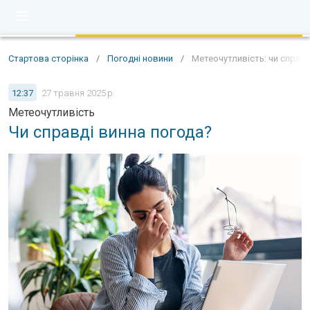
Стартова сторінка
/
Погодні новини
/
Метеочутливість: чи справд
12:37
27 травня 2025 р.
Метеочутливість
Чи справді винна погода?