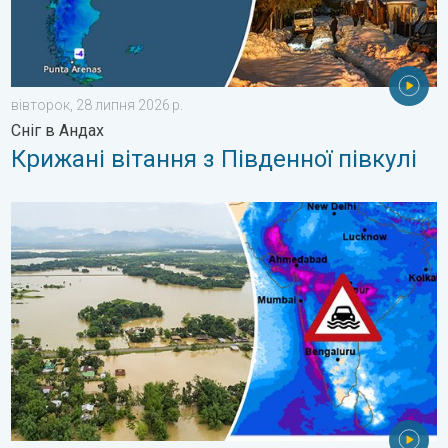
вівторок, 28 липня 2026 р.
Сніг в Андах
Крижані вітання з Південної півкулі
Повені та зсуви в деяких регіонах Азії. Незвичайний мусон. .