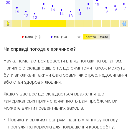
20
19
17
17
17
16
16
15
15
14
14
13
13
12
макс. (°C)
мін. (°C)
багато
мало
Чи справді погода є причиною?
Наука намагається довести вплив погоди на організм.
Причиною складнощів є те, що симптоми також можуть
бути викликані такими факторами, як стрес, недосипання
або стан здоров'я людини.
Якщо у вас все ще складається враження, що
«американські гірки» спричиняють вам проблеми, ви
можете вжити превентивних заходів:
Подихати свіжим повітрям: навіть у мінливу погоду
прогулянка корисна для покращення кровообігу.