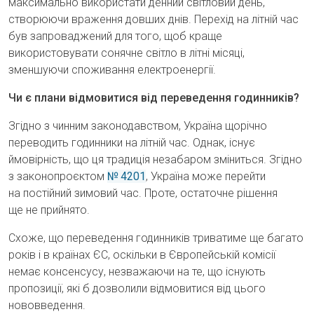
максимально використати денний світловий день,
створюючи враження довших днів. Перехід на літній час
був запроваджений для того, щоб краще
використовувати сонячне світло в літні місяці,
зменшуючи споживання електроенергії.
Чи є плани відмовитися від переведення годинників?
Згідно з чинним законодавством, Україна щорічно
переводить годинники на літній час. Однак, існує
ймовірність, що ця традиція незабаром зміниться. Згідно
з законопроєктом
№ 4201
, Україна може перейти
на постійний зимовий час. Проте, остаточне рішення
ще не прийнято.
Схоже, що переведення годинників триватиме ще багато
років і в країнах ЄС, оскільки в Європейській комісії
немає консенсусу, незважаючи на те, що існують
пропозиції, які б дозволили відмовитися від цього
нововведення.