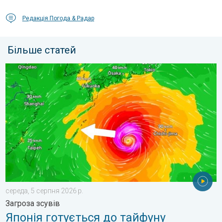
Редакція Погода & Радар
Більше статей
Японія готується до тайфуну «DOLPHIN». Загроза зсувів. . .
середа, 5 серпня 2026 р.
Загроза зсувів
Японія готується до тайфуну