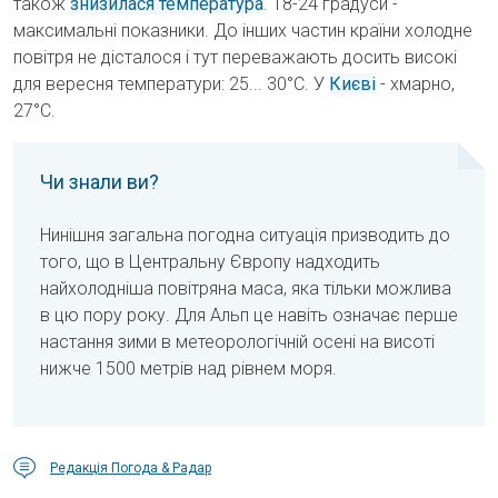
також
знизилася температура
. 18-24 градуси -
максимальні показники. До інших частин країни холодне
повітря не дісталося і тут переважають досить високі
для вересня температури: 25... 30°C. У
Києві
- хмарно,
27°C.
Чи знали ви?
Нинішня загальна погодна ситуація призводить до
того, що в Центральну Європу надходить
найхолодніша повітряна маса, яка тільки можлива
в цю пору року. Для Альп це навіть означає перше
настання зими в метеорологічній осені на висоті
нижче 1500 метрів над рівнем моря.
Редакція Погода & Радар