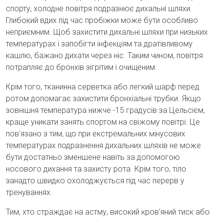
спорту, холодне повітря подразнює дихальні шляхи.
Глибокий вдих під час пробіжки може бути особливо
неприємним. Щоб захистити дихальні шляхи при низьких
температурах і запобігти інфекціям та дратівливому
кашлю, бажано дихати через ніс. Таким чином, повітря
потрапляє до бронхів зігрітим і очищеним.
Крім того, тканинна серветка або легкий шарф перед
ротом допомагає захистити бронхіальні трубки. Якщо
зовнішня температура нижче -15 градусів за Цельсієм,
краще уникати занять спортом на свіжому повітрі. Це
пов'язано з тим, що при екстремальних мінусових
температурах подразнення дихальних шляхів не може
бути достатньо зменшене навіть за допомогою
носового дихання та захисту рота. Крім того, тіло
занадто швидко охолоджується під час перерв у
тренуваннях.
Тим, хто страждає на астму, високий кров'яний тиск або