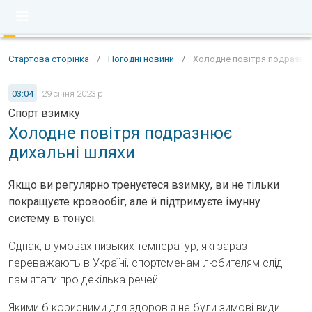
Стартова сторінка
/
Погодні новини
/
Холодне повітря подразню
03:04
29 січня 2023 р.
Спорт взимку
Холодне повітря подразнює
дихальні шляхи
Якщо ви регулярно тренуєтеся взимку, ви не тільки
покращуєте кровообіг, але й підтримуєте імунну
систему в тонусі.
Однак, в умовах низьких температур, які зараз
переважають в Україні, спортсменам-любителям слід
пам'ятати про декілька речей.
Якими б корисними для здоров'я не були зимові види