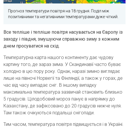
Прогноз температури повітря на 18 грудня. Поділ між
позитивними та негативними температурами дуже чіткий.
Все тепліше і тепліше повітря насувається на Європу із
заходу і півдня, змушуючи справжню зиму з кожним
днем просуватися на схід.
Температурна карта нашого континенту дає чудову
картину того, де зараз зима. У Скандинавії часто буває
холодно в цю пору року. Однак, наразі зимно виглядає
лише на півночі Норвегії та Фінляндії, а також у горах, де
час від часу випадає сніг. В іншому випадку
максимальна температура зазвичай становить близько
5 градусів. Цілодобовий мороз панує в напрямку до
Казахстану, де зафіксовано до 20 градусів нижче нуля.
Там також очікуються подальші снігопади.
Тим часом, температура повітря підвищується і в Україні.