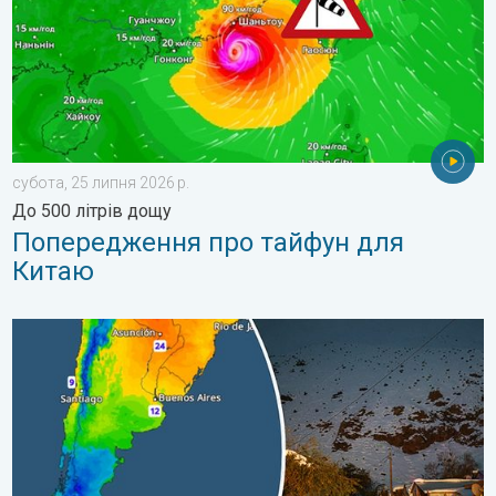
субота, 25 липня 2026 р.
До 500 літрів дощу
Попередження про тайфун для
Китаю
Крижані вітання з Південної півкулі. Сніг в Андах. . . вівторо