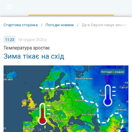
Стартова сторінка
/
Погодні новини
/
Де в Європі панує зимова 
11:23
18 грудня 2023 р.
Температура зростає
Зима тікає на схід