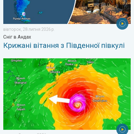
вівторок, 28 липня 2026 р.
Сніг в Андах
Крижані вітання з Південної півкулі
Японія готується до тайфуну «DOLPHIN». Загроза зсувів. . .