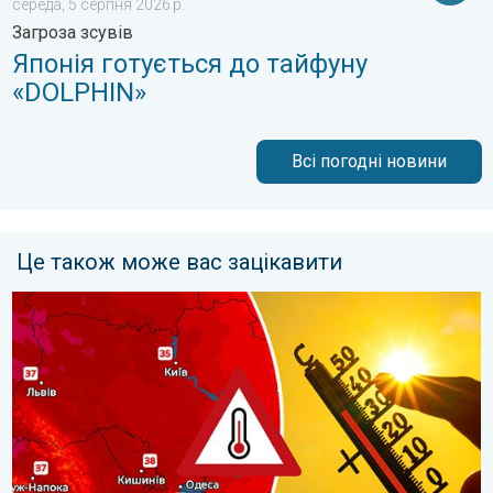
середа, 5 серпня 2026 р.
Загроза зсувів
Японія готується до тайфуну
«DOLPHIN»
Всі погодні новини
Це також може вас зацікавити
Україну охопить сильна спека. Погодна тенденція. . . пʼятниц