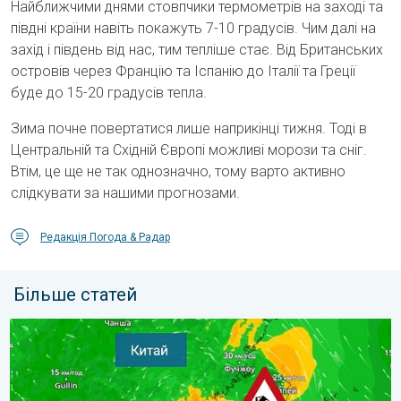
Найближчими днями стовпчики термометрів на заході та
півдні країни навіть покажуть 7-10 градусів. Чим далі на
захід і південь від нас, тим тепліше стає. Від Британських
островів через Францію та Іспанію до Італії та Греції
буде до 15-20 градусів тепла.
Зима почне повертатися лише наприкінці тижня. Тоді в
Центральній та Східній Європі можливі морози та сніг.
Втім, це ще не так однозначно, тому варто активно
слідкувати за нашими прогнозами.
Редакція Погода & Радар
Більше статей
Попередження про тайфун для Китаю. До 500 літрів дощу. . .