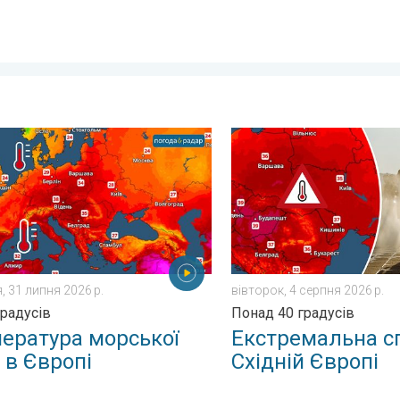
льний вітер. . . четвер, 30 липня 2026 р.
тура морської води в Європі. До 30 градусів. . . пʼятниця, 31
Екстремальна спека у Схід
, 31 липня 2026 р.
вівторок, 4 серпня 2026 р.
градусів
Понад 40 градусів
ература морської
Екстремальна сп
 в Європі
Східній Європі