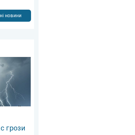
дні новини
реда, 8 липня 2026 р.
к розпізнати грозу?. . . вівторок, 14 липня 2026 р.
ас грози