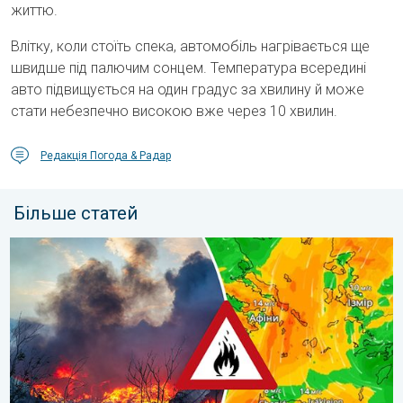
життю.
Влітку, коли стоїть спека, автомобіль нагрівається ще
швидше під палючим сонцем. Температура всередині
авто підвищується на один градус за хвилину й може
стати небезпечно високою вже через 10 хвилин.
Редакція Погода & Радар
Більше статей
Лісові пожежі у Південно-Східній Європі. Спека й сильний віт