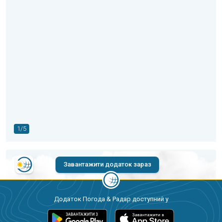
1/5
Завантажити додаток зараз
Додаток Погода & Радар доступний у