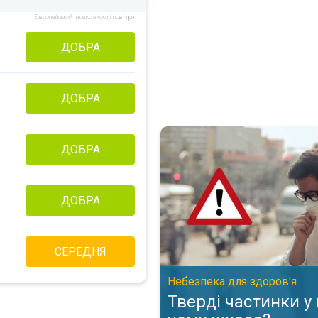
Європейський індекс якості повітря
ДОБРА
ДОБРА
Тверді частинки у повітрі: в 
ДОБРА
ДОБРА
СЕРЕДНЯ
Небезпека для здоров'я
Тверді частинки у 