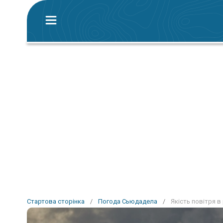
Стартова сторінка
/
Погода Сьюдадела
/
Якість повітря в