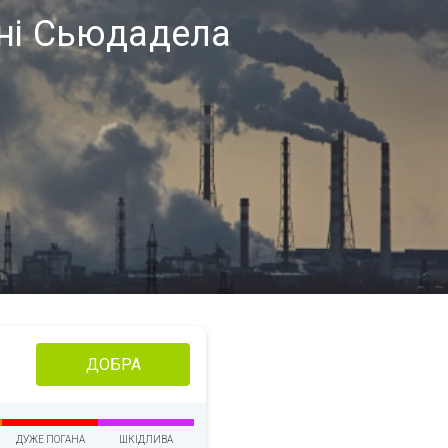
оні Сьюдадела
ДОБРА
ДУЖЕ ПОГАНА
ШКІДЛИВА