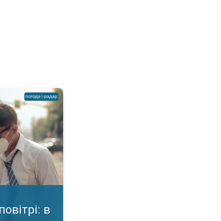
чому шкода?. Небезпека для здоров'я. . .
повітрі: в