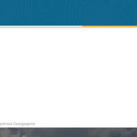
 регіоні Сьюдадела