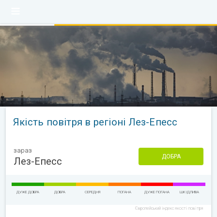
Якість повітря в регіоні Лез-Епесс
зараз
ДОБРА
Лез-Епесс
ДУЖЕ ДОБРА
ДОБРА
СЕРЕДНЯ
ПОГАНА
ДУЖЕ ПОГАНА
ШКІДЛИВА
Європейський індекс якості повітря