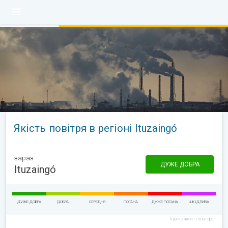
Якість повітря в регіоні Ituzaingó
зараз
ДУЖЕ ДОБРА
Ituzaingó
ДУЖЕ ДОБРА
ДОБРА
СЕРЕДНЯ
ПОГАНА
ДУЖЕ ПОГАНА
ШКІДЛИВА
Індекс якості повітря