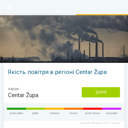
Якість повітря в регіоні Centar Župa
зараз
ДОБРА
Centar Župa
ДУЖЕ ДОБРА
ДОБРА
СЕРЕДНЯ
ПОГАНА
ДУЖЕ ПОГАНА
ШКІДЛИВА
Європейський індекс якості повітря