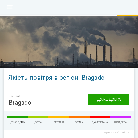
Якість повітря в регіоні Bragado
зараз
ДУЖЕ ДОБРА
Bragado
ДУЖЕ ДОБРА
ДОБРА
СЕРЕДНЯ
ПОГАНА
ДУЖЕ ПОГАНА
ШКІДЛИВА
Індекс якості повітря