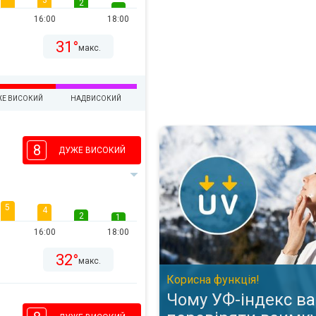
3
2
16:00
18:00
31°
макс.
ЖЕ ВИСОКИЙ
НАДВИСОКИЙ
Чому УФ-індекс варто перевір
8
ДУЖЕ ВИСОКИЙ
5
4
2
1
16:00
18:00
32°
макс.
Корисна функція!
Чому УФ-індекс ва