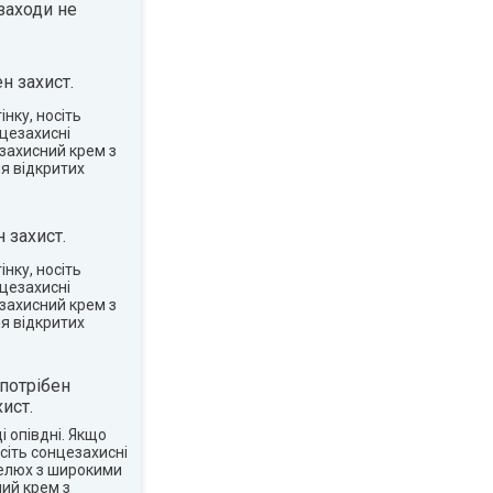
заходи не
н захист.
нку, носіть
нцезахисні
захисний крем з
я відкритих
 захист.
нку, носіть
нцезахисні
захисний крем з
я відкритих
потрібен
ист.
 опівдні. Якщо
сіть сонцезахисні
пелюх з широкими
ий крем з