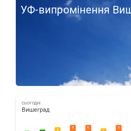
УФ-випромінення Ви
сьогодні
Вишеград
6
6
6
4