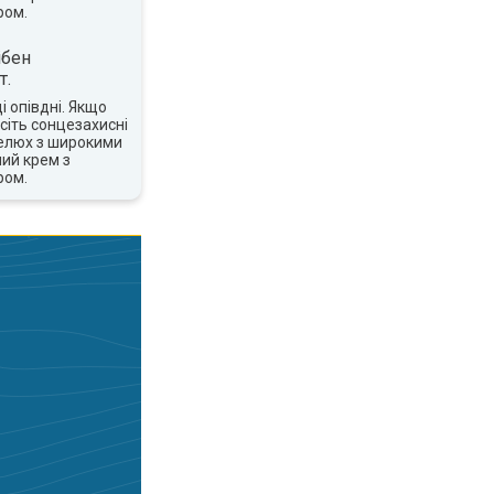
ром.
ібен
т.
 опівдні. Якщо
сіть сонцезахисні
пелюх з широкими
ий крем з
ром.