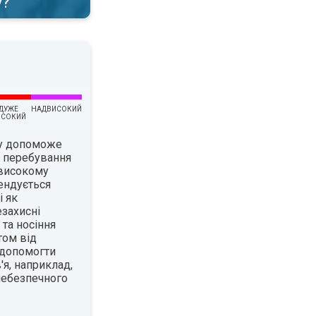
у?
ДУЖЕ
НАДВИСОКИЙ
ИСОКИЙ
су допоможе
є перебування
 високому
ендується
і як
езахисні
 та носіння
том від
 допомогти
я, наприклад,
 небезпечного