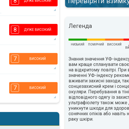
перевіряти взимк
8
ДУЖЕ ВИСОКИЙ
5
Легенда
3
2
1
8
ДУЖЕ ВИСОКИЙ
16:00
18:00
34°
НИЗЬКИЙ
ПОМІРНИЙ
ВИСОКИЙ
макс.
В
5
3
2
1
7
Знання значення УФ-індек
ВИСОКИЙ
16:00
18:00
вам краще спланувати сво
на відкритому повітрі. При
35°
значенні УФ-індексу реком
макс.
вживати захисні заходи, так
5
3
2
1
сонцезахисний крем і сонц
7
ВИСОКИЙ
16:00
18:00
окуляри. Перебування в тіні
відповідного одягу із захис
33°
ультрафіолету також може
макс.
уникнути шкоди для здоров'
5
3
сонячних опіків або навіть
2
1
раку шкіри.
16:00
18:00