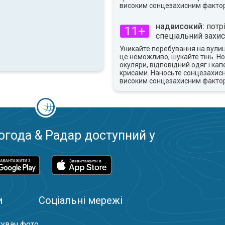
високим сонцезахисним факто
надвисокий:
потр
11+
спеціальний захис
Уникайте перебування на вулиці
це неможливо, шукайте тінь. Но
окуляри, відповідний одяг і ка
крисами. Наносьте сонцезахисн
високим сонцезахисним факто
огода & Радар доступний у
и
Соціальні мережі
увач фото