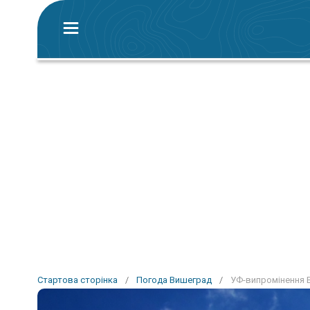
Стартова сторінка
/
Погода Вишеград
/
УФ-випромінення 