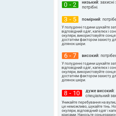
31°
низький:
захисні 
макс.
0 - 2
потрібні.
3 - 5
помірний:
потрібе
У полуденні години шукайте заті
відповідний одяг, капелюх і со
окуляри, використовуйте сонце
достатнім фактором захисту дл
ділянок шкіри.
6 - 7
високий:
потрібен
У полуденні години шукайте заті
відповідний одяг, капелюх і со
окуляри, використовуйте сонце
достатнім фактором захисту дл
ділянок шкіри.
дуже високий:
8 - 10
спеціальний зах
Уникайте перебування на вулиці
це неможливо, шукайте тінь. Но
окуляри, відповідний одяг і ка
крисами. Наносьте сонцезахисн