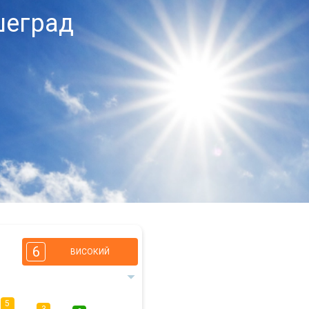
шеград
6
ВИСОКИЙ
5