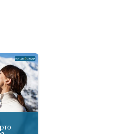
яти взимку?. Корисна функція!. . .
рто