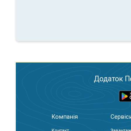
Додаток П
Компанія
Сервіс
Контакт
Завантаж