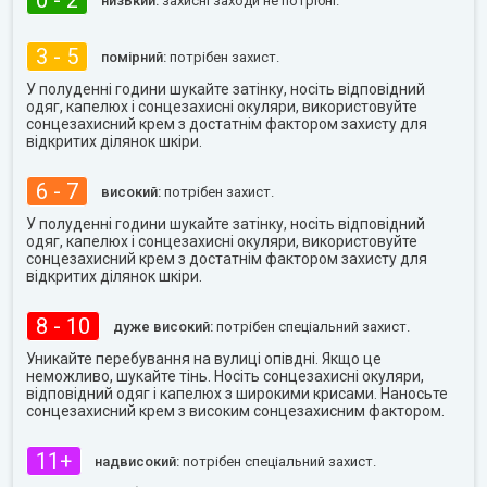
0 - 2
низький:
захисні заходи не потрібні.
3 - 5
помірний:
потрібен захист.
У полуденні години шукайте затінку, носіть відповідний
одяг, капелюх і сонцезахисні окуляри, використовуйте
сонцезахисний крем з достатнім фактором захисту для
відкритих ділянок шкіри.
6 - 7
високий:
потрібен захист.
У полуденні години шукайте затінку, носіть відповідний
одяг, капелюх і сонцезахисні окуляри, використовуйте
сонцезахисний крем з достатнім фактором захисту для
відкритих ділянок шкіри.
8 - 10
дуже високий:
потрібен спеціальний захист.
Уникайте перебування на вулиці опівдні. Якщо це
неможливо, шукайте тінь. Носіть сонцезахисні окуляри,
відповідний одяг і капелюх з широкими крисами. Наносьте
сонцезахисний крем з високим сонцезахисним фактором.
11+
надвисокий:
потрібен спеціальний захист.