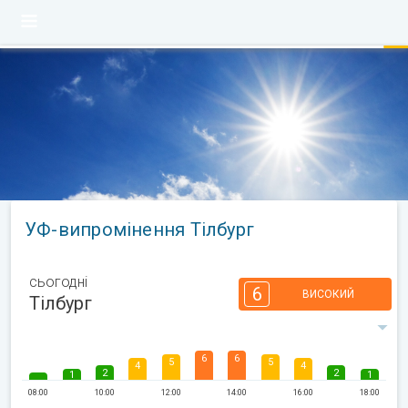
УФ-випромінення Тілбург
сьогодні
6
ВИСОКИЙ
Тілбург
6
6
5
5
4
4
2
2
1
1
08:00
10:00
12:00
14:00
16:00
18:00