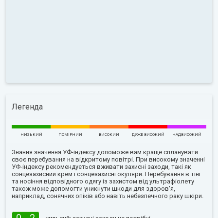
Легенда
НИЗЬКИЙ
ПОМІРНИЙ
ВИСОКИЙ
ДУЖЕ ВИСОКИЙ
НАДВИСОКИЙ
Знання значення УФ-індексу допоможе вам краще спланувати
своє перебування на відкритому повітрі. При високому значенні
УФ-індексу рекомендується вживати захисні заходи, такі як
сонцезахисний крем і сонцезахисні окуляри. Перебування в тіні
та носіння відповідного одягу із захистом від ультрафіолету
також може допомогти уникнути шкоди для здоров'я,
наприклад, сонячних опіків або навіть небезпечного раку шкіри.