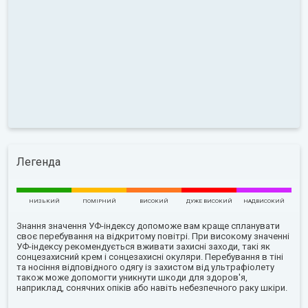
Легенда
НИЗЬКИЙ
ПОМІРНИЙ
ВИСОКИЙ
ДУЖЕ ВИСОКИЙ
НАДВИСОКИЙ
Знання значення УФ-індексу допоможе вам краще спланувати
своє перебування на відкритому повітрі. При високому значенні
УФ-індексу рекомендується вживати захисні заходи, такі як
сонцезахисний крем і сонцезахисні окуляри. Перебування в тіні
та носіння відповідного одягу із захистом від ультрафіолету
також може допомогти уникнути шкоди для здоров'я,
наприклад, сонячних опіків або навіть небезпечного раку шкіри.