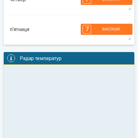
08:00
10:00
12:00
14:00
16:00
18:00
37°
12 год
05:51
19:57
макс.
7
7
7
6
5
4
3
2
2
1
1
7
пʼятниця
ВИСОКИЙ
08:00
10:00
12:00
14:00
16:00
18:00
36°
14 год
05:52
19:55
макс.
7
7
6
6
5
5
4
3
2
2
1
Радар температур
08:00
10:00
12:00
14:00
16:00
18:00
35°
13 год
05:53
19:54
макс.