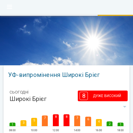
УФ-випромінення Широкі Брієг
сьогодні
8
ДУЖЕ ВИСОКИЙ
Широкі Брієг
8
8
7
7
6
5
4
3
2
1
1
08:00
10:00
12:00
14:00
16:00
18:00