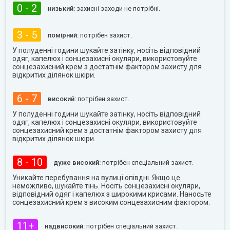
0 - 2
низький:
захисні заходи не потрібні.
3 - 5
помірний:
потрібен захист.
У полуденні години шукайте затінку, носіть відповідний
одяг, капелюх і сонцезахисні окуляри, використовуйте
сонцезахисний крем з достатнім фактором захисту для
відкритих ділянок шкіри.
6 - 7
високий:
потрібен захист.
У полуденні години шукайте затінку, носіть відповідний
одяг, капелюх і сонцезахисні окуляри, використовуйте
сонцезахисний крем з достатнім фактором захисту для
відкритих ділянок шкіри.
8 - 10
дуже високий:
потрібен спеціальний захист.
Уникайте перебування на вулиці опівдні. Якщо це
неможливо, шукайте тінь. Носіть сонцезахисні окуляри,
відповідний одяг і капелюх з широкими крисами. Наносьте
сонцезахисний крем з високим сонцезахисним фактором.
11+
надвисокий:
потрібен спеціальний захист.