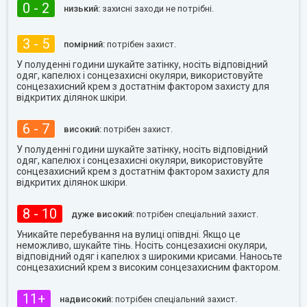
0 - 2
низький:
захисні заходи не потрібні.
3 - 5
помірний:
потрібен захист.
У полуденні години шукайте затінку, носіть відповідний
одяг, капелюх і сонцезахисні окуляри, використовуйте
сонцезахисний крем з достатнім фактором захисту для
відкритих ділянок шкіри.
6 - 7
високий:
потрібен захист.
У полуденні години шукайте затінку, носіть відповідний
одяг, капелюх і сонцезахисні окуляри, використовуйте
сонцезахисний крем з достатнім фактором захисту для
відкритих ділянок шкіри.
8 - 10
дуже високий:
потрібен спеціальний захист.
Уникайте перебування на вулиці опівдні. Якщо це
неможливо, шукайте тінь. Носіть сонцезахисні окуляри,
відповідний одяг і капелюх з широкими крисами. Наносьте
сонцезахисний крем з високим сонцезахисним фактором.
11+
надвисокий:
потрібен спеціальний захист.