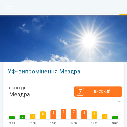
УФ-випромінення Мездра
сьогодні
7
ВИСОКИЙ
Мездра
7
7
6
6
5
5
3
3
2
1
1
08:00
10:00
12:00
14:00
16:00
18:00