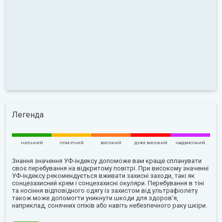
Легенда
НИЗЬКИЙ
ПОМІРНИЙ
ВИСОКИЙ
ДУЖЕ ВИСОКИЙ
НАДВИСОКИЙ
Знання значення УФ-індексу допоможе вам краще спланувати
своє перебування на відкритому повітрі. При високому значенні
УФ-індексу рекомендується вживати захисні заходи, такі як
сонцезахисний крем і сонцезахисні окуляри. Перебування в тіні
та носіння відповідного одягу із захистом від ультрафіолету
також може допомогти уникнути шкоди для здоров'я,
наприклад, сонячних опіків або навіть небезпечного раку шкіри.