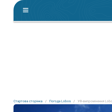
Стартова сторінка
/
Погода Lobos
/
УФ-випромінення Lob