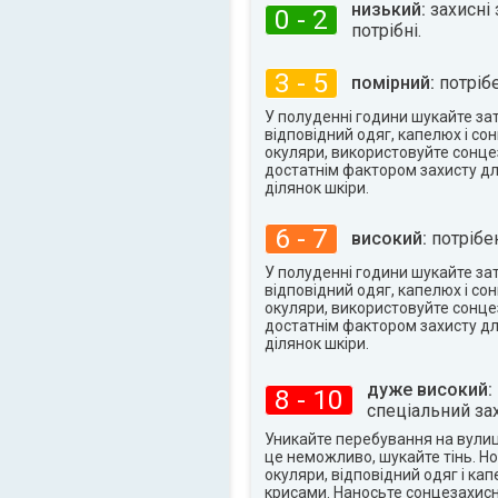
низький:
захисні 
0 - 2
потрібні.
3 - 5
помірний:
потрібе
У полуденні години шукайте заті
відповідний одяг, капелюх і со
окуляри, використовуйте сонце
достатнім фактором захисту дл
ділянок шкіри.
6 - 7
високий:
потрібен
У полуденні години шукайте заті
відповідний одяг, капелюх і со
окуляри, використовуйте сонце
достатнім фактором захисту дл
ділянок шкіри.
дуже високий:
8 - 10
спеціальний зах
Уникайте перебування на вулиці
це неможливо, шукайте тінь. Но
окуляри, відповідний одяг і ка
крисами. Наносьте сонцезахисн