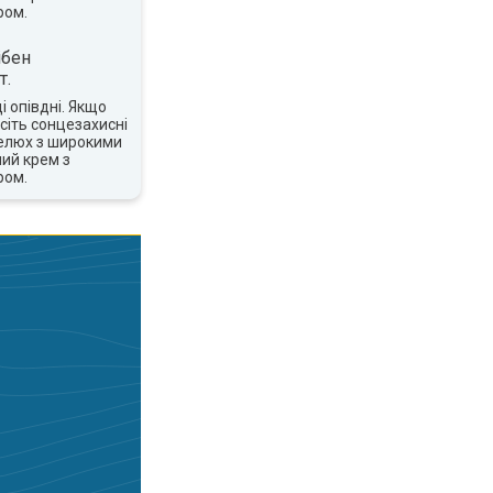
ром.
ібен
т.
 опівдні. Якщо
сіть сонцезахисні
пелюх з широкими
ий крем з
ром.