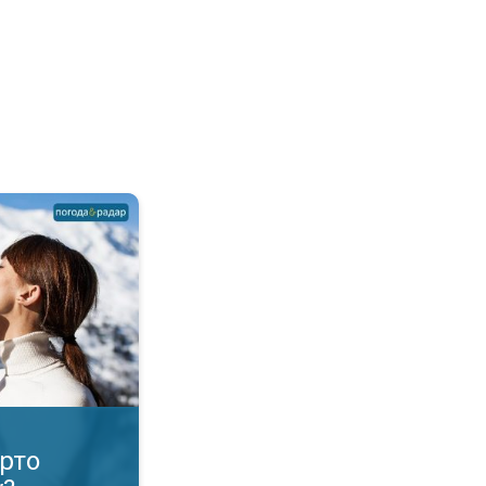
яти взимку?. Корисна функція!. . .
рто