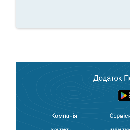
Додаток П
Компанія
Сервіс
Контакт
Завантаж