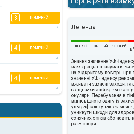
перевіряти взимк
2
1
16:00
18:00
3
ПОМІРНИЙ
Легенда
13°
макс.
2
1
16:00
18:00
4
НИЗЬКИЙ
ПОМІРНИЙ
ВИСОКИЙ
ПОМІРНИЙ
В
13°
макс.
Знання значення УФ-індек
вам краще спланувати сво
2
1
на відкритому повітрі. При
4
значенні УФ-індексу реком
16:00
18:00
ПОМІРНИЙ
вживати захисні заходи, так
11°
сонцезахисний крем і сонц
макс.
окуляри. Перебування в тіні
відповідного одягу із захис
2
1
ультрафіолету також може
16:00
18:00
уникнути шкоди для здоров'
сонячних опіків або навіть
11°
макс.
раку шкіри.