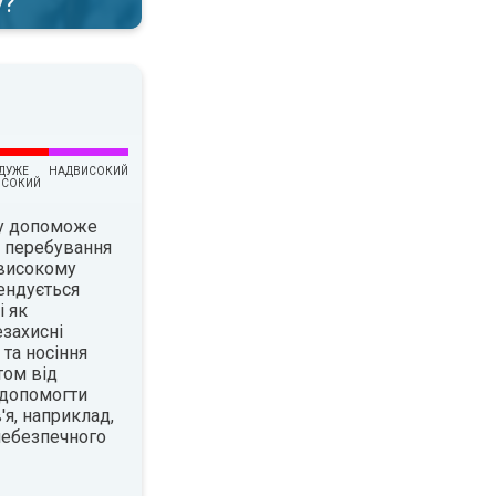
у?
ДУЖЕ
НАДВИСОКИЙ
ИСОКИЙ
су допоможе
є перебування
 високому
ендується
і як
езахисні
 та носіння
том від
 допомогти
я, наприклад,
 небезпечного