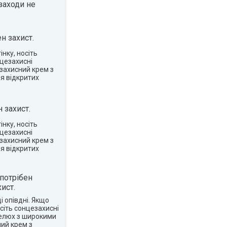
заходи не
н захист.
нку, носіть
нцезахисні
захисний крем з
я відкритих
 захист.
нку, носіть
нцезахисні
захисний крем з
я відкритих
потрібен
ист.
 опівдні. Якщо
сіть сонцезахисні
пелюх з широкими
ий крем з