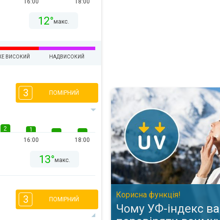
16:00
18:00
12°
макс.
ЖЕ ВИСОКИЙ
НАДВИСОКИЙ
3
Чому УФ-індекс варто перевір
ПОМІРНИЙ
2
1
16:00
18:00
13°
макс.
Корисна функція!
3
ПОМІРНИЙ
Чому УФ-індекс ва