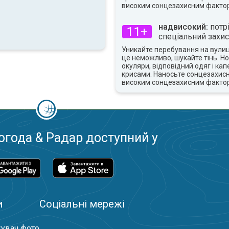
високим сонцезахисним факто
надвисокий:
потр
11+
спеціальний захис
Уникайте перебування на вулиці
це неможливо, шукайте тінь. Но
окуляри, відповідний одяг і ка
крисами. Наносьте сонцезахисн
високим сонцезахисним факто
огода & Радар доступний у
и
Соціальні мережі
увач фото