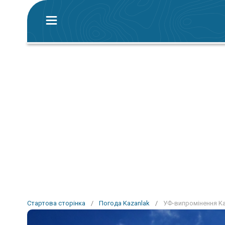
Стартова сторінка
/
Погода Kazanlak
/
УФ-випромінення Ka