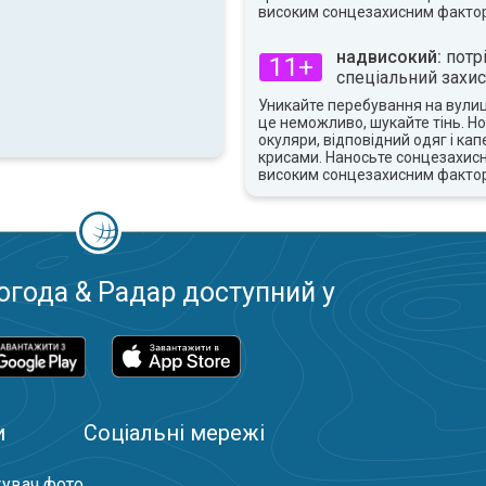
високим сонцезахисним факто
надвисокий:
потр
11+
спеціальний захис
Уникайте перебування на вулиці
це неможливо, шукайте тінь. Но
окуляри, відповідний одяг і ка
крисами. Наносьте сонцезахисн
високим сонцезахисним факто
огода & Радар доступний у
и
Соціальні мережі
увач фото