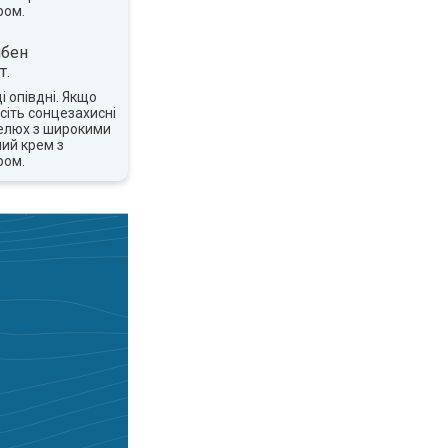
ром.
ібен
т.
 опівдні. Якщо
сіть сонцезахисні
пелюх з широкими
ий крем з
ром.