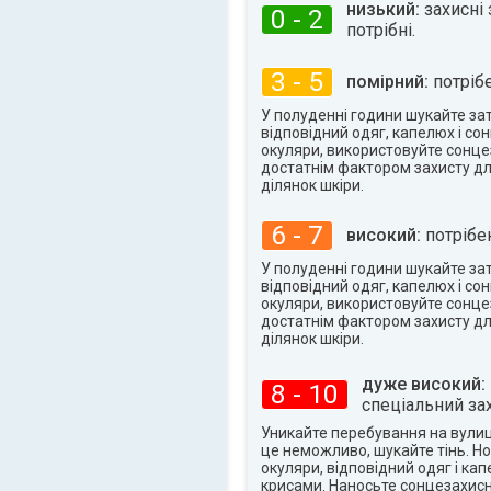
28°
низький:
захисні 
макс.
0 - 2
потрібні.
3 - 5
помірний:
потрібе
У полуденні години шукайте заті
відповідний одяг, капелюх і со
окуляри, використовуйте сонце
достатнім фактором захисту дл
ділянок шкіри.
6 - 7
високий:
потрібен
У полуденні години шукайте заті
відповідний одяг, капелюх і со
окуляри, використовуйте сонце
достатнім фактором захисту дл
ділянок шкіри.
дуже високий:
8 - 10
спеціальний зах
Уникайте перебування на вулиці
це неможливо, шукайте тінь. Но
окуляри, відповідний одяг і ка
крисами. Наносьте сонцезахисн