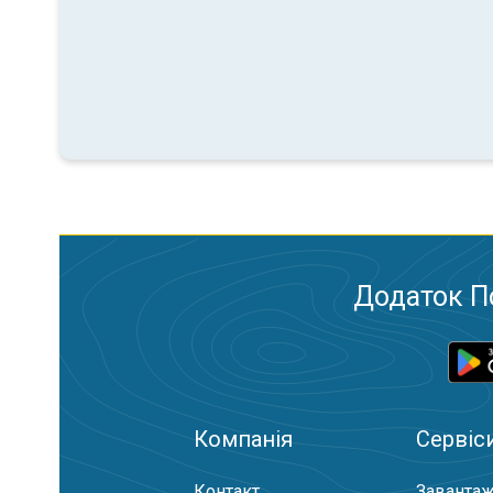
Додаток П
Компанія
Сервіс
Контакт
Завантаж