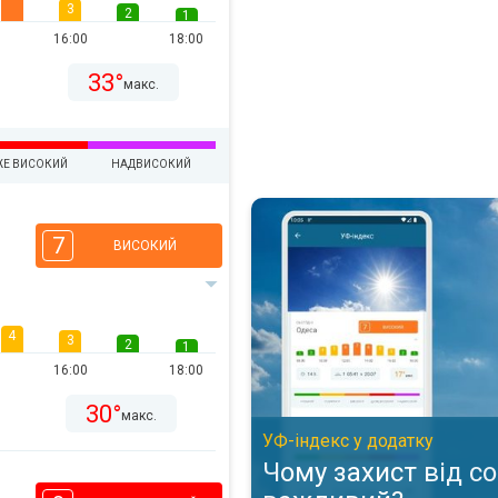
3
2
1
16:00
18:00
33°
макс.
ЖЕ ВИСОКИЙ
НАДВИСОКИЙ
Чому захист від сонця важливи
7
ВИСОКИЙ
4
3
2
1
16:00
18:00
30°
макс.
УФ-індекс у додатку
Чому захист від с