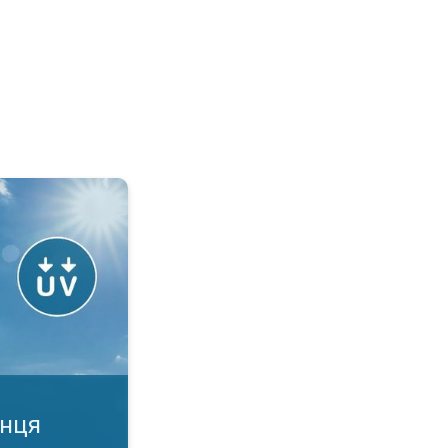
й?. УФ-індекс у додатку. . .
онця