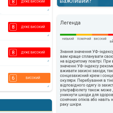
важливий?
8
ДУЖЕ ВИСОКИЙ
6
Легенда
5
3
1
8
ДУЖЕ ВИСОКИЙ
16:00
18:00
31°
НИЗЬКИЙ
ПОМІРНИЙ
ВИСОКИЙ
макс.
В
7
5
3
Знання значення УФ-індек
1
8
ДУЖЕ ВИСОКИЙ
вам краще спланувати сво
16:00
18:00
на відкритому повітрі. При
33°
значенні УФ-індексу реком
макс.
вживати захисні заходи, так
6
4
сонцезахисний крем і сонц
3
1
6
ВИСОКИЙ
окуляри. Перебування в тіні
16:00
18:00
відповідного одягу із захис
ультрафіолету також може
34°
макс.
уникнути шкоди для здоров'
5
4
сонячних опіків або навіть
2
1
раку шкіри.
16:00
18:00