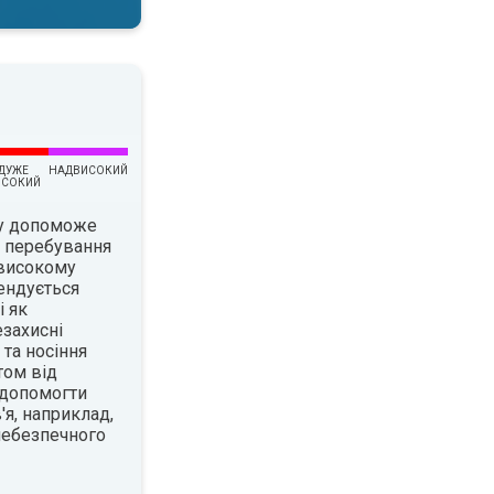
ДУЖЕ
НАДВИСОКИЙ
ИСОКИЙ
су допоможе
є перебування
 високому
ендується
і як
езахисні
 та носіння
том від
 допомогти
я, наприклад,
 небезпечного