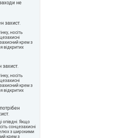
заходи не
н захист.
нку, носіть
нцезахисні
захисний крем з
я відкритих
 захист.
нку, носіть
нцезахисні
захисний крем з
я відкритих
потрібен
ист.
 опівдні. Якщо
сіть сонцезахисні
пелюх з широкими
ий крем з