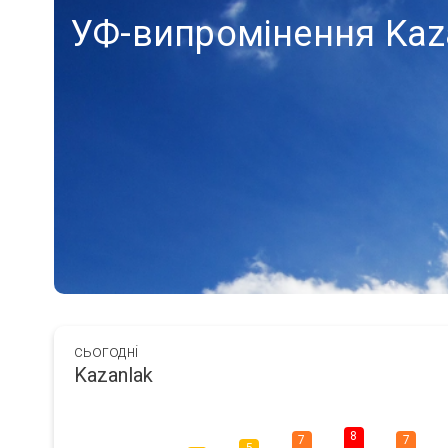
УФ-випромінення Kaz
сьогодні
Kazanlak
8
7
7