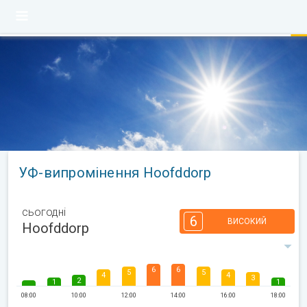
УФ-випромінення Hoofddorp
сьогодні
6
ВИСОКИЙ
Hoofddorp
6
6
5
5
4
4
3
2
1
1
08:00
10:00
12:00
14:00
16:00
18:00