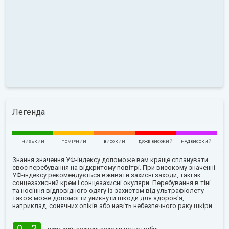
Легенда
НИЗЬКИЙ
ПОМІРНИЙ
ВИСОКИЙ
ДУЖЕ ВИСОКИЙ
НАДВИСОКИЙ
Знання значення УФ-індексу допоможе вам краще спланувати
своє перебування на відкритому повітрі. При високому значенні
УФ-індексу рекомендується вживати захисні заходи, такі як
сонцезахисний крем і сонцезахисні окуляри. Перебування в тіні
та носіння відповідного одягу із захистом від ультрафіолету
також може допомогти уникнути шкоди для здоров'я,
наприклад, сонячних опіків або навіть небезпечного раку шкіри.