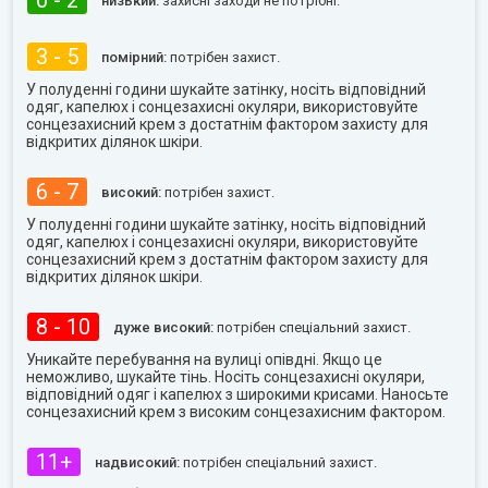
0 - 2
низький:
захисні заходи не потрібні.
3 - 5
помірний:
потрібен захист.
У полуденні години шукайте затінку, носіть відповідний
одяг, капелюх і сонцезахисні окуляри, використовуйте
сонцезахисний крем з достатнім фактором захисту для
відкритих ділянок шкіри.
6 - 7
високий:
потрібен захист.
У полуденні години шукайте затінку, носіть відповідний
одяг, капелюх і сонцезахисні окуляри, використовуйте
сонцезахисний крем з достатнім фактором захисту для
відкритих ділянок шкіри.
8 - 10
дуже високий:
потрібен спеціальний захист.
Уникайте перебування на вулиці опівдні. Якщо це
неможливо, шукайте тінь. Носіть сонцезахисні окуляри,
відповідний одяг і капелюх з широкими крисами. Наносьте
сонцезахисний крем з високим сонцезахисним фактором.
11+
надвисокий:
потрібен спеціальний захист.