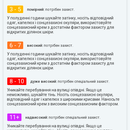
3 - 5
помірний:
потрібен захист.
У полуденні години шукайте затінку, носіть відповідний
одяг, капелюх і сонцезахисні окуляри, використовуйте
сонцезахисний крем з достатнім фактором захисту для
відкритих ділянок шкіри.
6 - 7
високий:
потрібен захист.
У полуденні години шукайте затінку, носіть відповідний
одяг, капелюх і сонцезахисні окуляри, використовуйте
сонцезахисний крем з достатнім фактором захисту для
відкритих ділянок шкіри.
8 - 10
дуже високий:
потрібен спеціальний захист.
Уникайте перебування на вулиці опівдні. Якщо це
неможливо, шукайте тінь. Носіть сонцезахисні окуляри,
відповідний одяг і капелюх з широкими крисами. Наносьте
сонцезахисний крем з високим сонцезахисним фактором.
11+
надвисокий:
потрібен спеціальний захист.
Уникайте перебування на вулиці опівдні. Якщо це