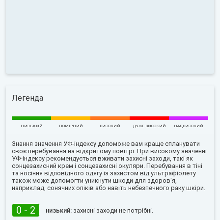
Легенда
НИЗЬКИЙ
ПОМІРНИЙ
ВИСОКИЙ
ДУЖЕ ВИСОКИЙ
НАДВИСОКИЙ
Знання значення УФ-індексу допоможе вам краще спланувати
своє перебування на відкритому повітрі. При високому значенні
УФ-індексу рекомендується вживати захисні заходи, такі як
сонцезахисний крем і сонцезахисні окуляри. Перебування в тіні
та носіння відповідного одягу із захистом від ультрафіолету
також може допомогти уникнути шкоди для здоров'я,
наприклад, сонячних опіків або навіть небезпечного раку шкіри.
0 - 2
низький:
захисні заходи не потрібні.