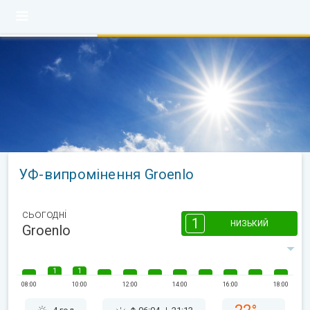
УФ-випромінення Groenlo
сьогодні
1
НИЗЬКИЙ
Groenlo
1
1
08:00
10:00
12:00
14:00
16:00
18:00