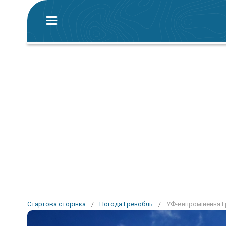
Стартова сторінка
/
Погода Гренобль
/
УФ-випромінення 