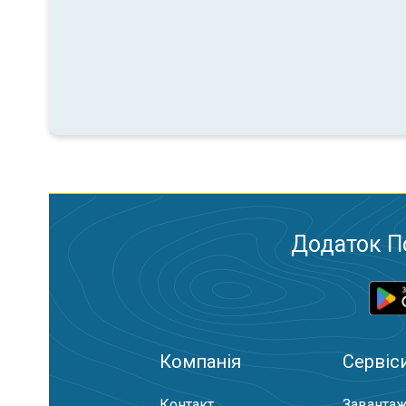
Додаток П
Компанія
Сервіс
Контакт
Завантаж