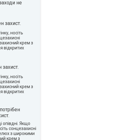
заходи не
н захист.
нку, носіть
нцезахисні
захисний крем з
я відкритих
 захист.
нку, носіть
нцезахисні
захисний крем з
я відкритих
потрібен
ист.
 опівдні. Якщо
сіть сонцезахисні
пелюх з широкими
ий крем з