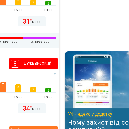
5
3
2
16:00
18:00
31°
макс.
ЖЕ ВИСОКИЙ
НАДВИСОКИЙ
Чому захист від сонця важливи
8
ДУЖЕ ВИСОКИЙ
7
5
3
2
16:00
18:00
34°
макс.
УФ-індекс у додатку
Чому захист від с