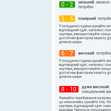
низький:
захисні 
35°
0 - 2
макс.
потрібні.
3 - 5
помірний:
потрібе
У полуденні години шукайте заті
відповідний одяг, капелюх і со
окуляри, використовуйте сонце
достатнім фактором захисту дл
ділянок шкіри.
6 - 7
високий:
потрібен
У полуденні години шукайте заті
відповідний одяг, капелюх і со
окуляри, використовуйте сонце
достатнім фактором захисту дл
ділянок шкіри.
дуже високий:
8 - 10
спеціальний зах
Уникайте перебування на вулиці
це неможливо, шукайте тінь. Но
окуляри, відповідний одяг і ка
крисами. Наносьте сонцезахисн