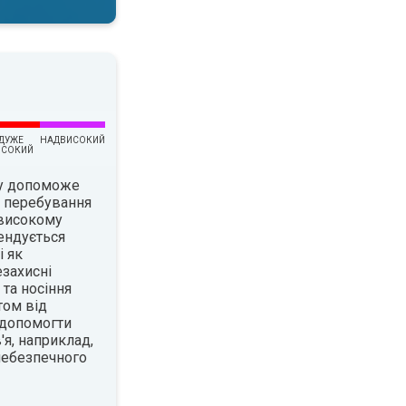
ДУЖЕ
НАДВИСОКИЙ
ИСОКИЙ
су допоможе
є перебування
 високому
ендується
і як
езахисні
 та носіння
том від
 допомогти
я, наприклад,
 небезпечного