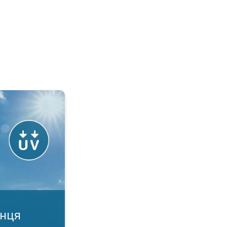
й?. УФ-індекс у додатку. . .
онця