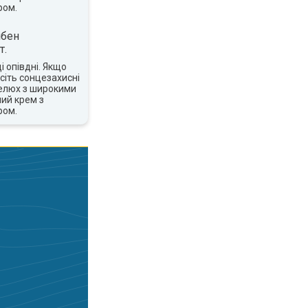
ром.
ібен
т.
 опівдні. Якщо
сіть сонцезахисні
пелюх з широкими
ий крем з
ром.