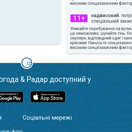
високим сонцезахисним факто
надвисокий:
потр
11+
спеціальний захис
Уникайте перебування на вулиці
це неможливо, шукайте тінь. Но
окуляри, відповідний одяг і ка
крисами. Наносьте сонцезахисн
високим сонцезахисним факто
огода & Радар доступний у
и
Соціальні мережі
увач фото