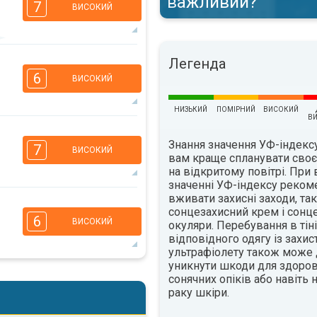
важливий?
7
ВИСОКИЙ
6
Легенда
2
1
6
ВИСОКИЙ
16:00
18:00
35°
НИЗЬКИЙ
ПОМІРНИЙ
ВИСОКИЙ
макс.
В
4
3
3
1
Знання значення УФ-індек
7
ВИСОКИЙ
16:00
18:00
вам краще спланувати сво
на відкритому повітрі. При
34°
значенні УФ-індексу реком
макс.
вживати захисні заходи, так
6
4
сонцезахисний крем і сонц
3
2
6
ВИСОКИЙ
окуляри. Перебування в тіні
16:00
18:00
відповідного одягу із захис
ультрафіолету також може
35°
макс.
уникнути шкоди для здоров'
6
4
сонячних опіків або навіть
3
2
раку шкіри.
16:00
18:00