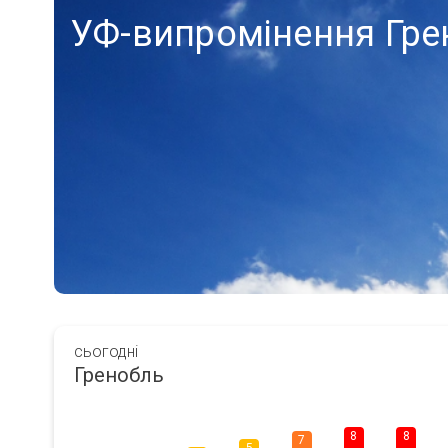
УФ-випромінення Гре
сьогодні
Гренобль
8
8
7