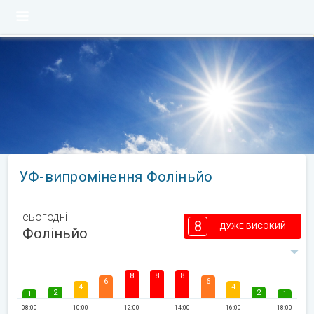
УФ-випромінення Фоліньйо
сьогодні
8
ДУЖЕ ВИСОКИЙ
Фоліньйо
8
8
8
6
6
4
4
2
2
1
1
08:00
10:00
12:00
14:00
16:00
18:00