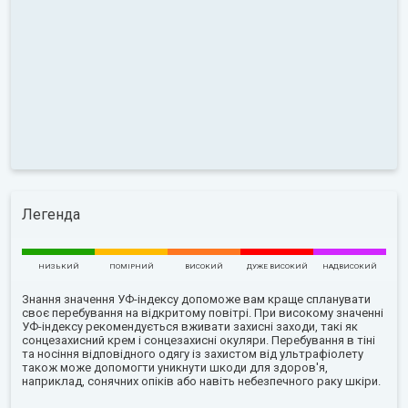
Легенда
НИЗЬКИЙ
ПОМІРНИЙ
ВИСОКИЙ
ДУЖЕ ВИСОКИЙ
НАДВИСОКИЙ
Знання значення УФ-індексу допоможе вам краще спланувати
своє перебування на відкритому повітрі. При високому значенні
УФ-індексу рекомендується вживати захисні заходи, такі як
сонцезахисний крем і сонцезахисні окуляри. Перебування в тіні
та носіння відповідного одягу із захистом від ультрафіолету
також може допомогти уникнути шкоди для здоров'я,
наприклад, сонячних опіків або навіть небезпечного раку шкіри.