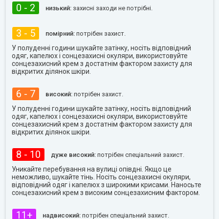
0 - 2
низький:
захисні заходи не потрібні.
3 - 5
помірний:
потрібен захист.
У полуденні години шукайте затінку, носіть відповідний
одяг, капелюх і сонцезахисні окуляри, використовуйте
сонцезахисний крем з достатнім фактором захисту для
відкритих ділянок шкіри.
6 - 7
високий:
потрібен захист.
У полуденні години шукайте затінку, носіть відповідний
одяг, капелюх і сонцезахисні окуляри, використовуйте
сонцезахисний крем з достатнім фактором захисту для
відкритих ділянок шкіри.
8 - 10
дуже високий:
потрібен спеціальний захист.
Уникайте перебування на вулиці опівдні. Якщо це
неможливо, шукайте тінь. Носіть сонцезахисні окуляри,
відповідний одяг і капелюх з широкими крисами. Наносьте
сонцезахисний крем з високим сонцезахисним фактором.
11+
надвисокий:
потрібен спеціальний захист.