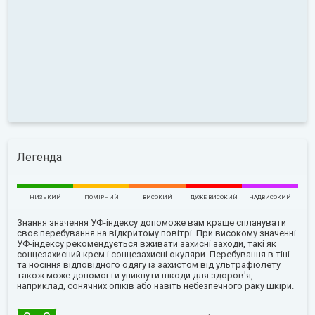
Легенда
НИЗЬКИЙ
ПОМІРНИЙ
ВИСОКИЙ
ДУЖЕ ВИСОКИЙ
НАДВИСОКИЙ
Знання значення УФ-індексу допоможе вам краще спланувати
своє перебування на відкритому повітрі. При високому значенні
УФ-індексу рекомендується вживати захисні заходи, такі як
сонцезахисний крем і сонцезахисні окуляри. Перебування в тіні
та носіння відповідного одягу із захистом від ультрафіолету
також може допомогти уникнути шкоди для здоров'я,
наприклад, сонячних опіків або навіть небезпечного раку шкіри.