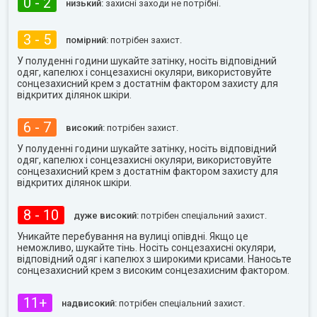
0 - 2
низький:
захисні заходи не потрібні.
3 - 5
помірний:
потрібен захист.
У полуденні години шукайте затінку, носіть відповідний
одяг, капелюх і сонцезахисні окуляри, використовуйте
сонцезахисний крем з достатнім фактором захисту для
відкритих ділянок шкіри.
6 - 7
високий:
потрібен захист.
У полуденні години шукайте затінку, носіть відповідний
одяг, капелюх і сонцезахисні окуляри, використовуйте
сонцезахисний крем з достатнім фактором захисту для
відкритих ділянок шкіри.
8 - 10
дуже високий:
потрібен спеціальний захист.
Уникайте перебування на вулиці опівдні. Якщо це
неможливо, шукайте тінь. Носіть сонцезахисні окуляри,
відповідний одяг і капелюх з широкими крисами. Наносьте
сонцезахисний крем з високим сонцезахисним фактором.
11+
надвисокий:
потрібен спеціальний захист.