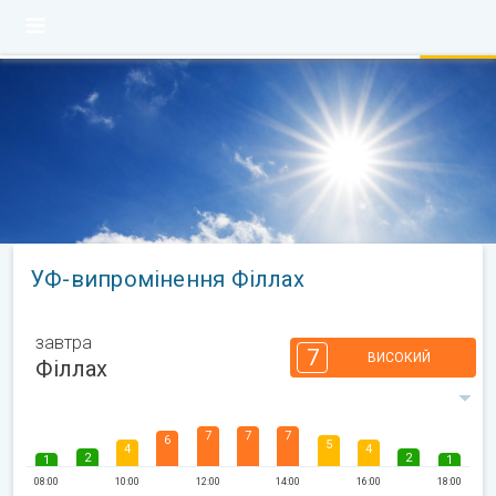
УФ-випромінення Філлах
завтра
7
ВИСОКИЙ
Філлах
7
7
7
6
5
4
4
2
2
1
1
08:00
10:00
12:00
14:00
16:00
18:00