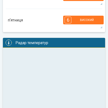
31°
10 год
05:58
20:19
макс.
7
6
6
6
5
5
4
3
2
2
1
6
пʼятниця
ВИСОКИЙ
08:00
10:00
12:00
14:00
16:00
18:00
30°
13 год
06:00
20:18
макс.
6
6
6
6
5
5
4
3
2
2
1
Радар температур
08:00
10:00
12:00
14:00
16:00
18:00
30°
12 год
06:01
20:16
макс.