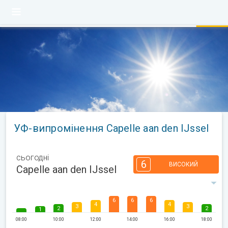
УФ-випромінення Capelle aan den IJssel
сьогодні
6
ВИСОКИЙ
Capelle aan den IJssel
6
6
6
4
4
3
3
2
2
1
08:00
10:00
12:00
14:00
16:00
18:00