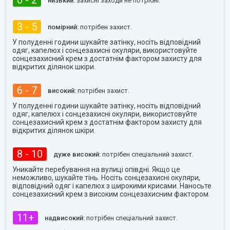
0 - 2
низький:
захисні заходи не потрібні.
3 - 5
помірний:
потрібен захист.
У полуденні години шукайте затінку, носіть відповідний
одяг, капелюх і сонцезахисні окуляри, використовуйте
сонцезахисний крем з достатнім фактором захисту для
відкритих ділянок шкіри.
6 - 7
високий:
потрібен захист.
У полуденні години шукайте затінку, носіть відповідний
одяг, капелюх і сонцезахисні окуляри, використовуйте
сонцезахисний крем з достатнім фактором захисту для
відкритих ділянок шкіри.
8 - 10
дуже високий:
потрібен спеціальний захист.
Уникайте перебування на вулиці опівдні. Якщо це
неможливо, шукайте тінь. Носіть сонцезахисні окуляри,
відповідний одяг і капелюх з широкими крисами. Наносьте
сонцезахисний крем з високим сонцезахисним фактором.
11+
надвисокий:
потрібен спеціальний захист.