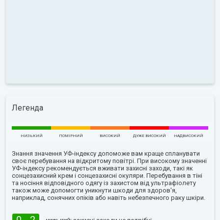
Легенда
НИЗЬКИЙ
ПОМІРНИЙ
ВИСОКИЙ
ДУЖЕ ВИСОКИЙ
НАДВИСОКИЙ
Знання значення УФ-індексу допоможе вам краще спланувати
своє перебування на відкритому повітрі. При високому значенні
УФ-індексу рекомендується вживати захисні заходи, такі як
сонцезахисний крем і сонцезахисні окуляри. Перебування в тіні
та носіння відповідного одягу із захистом від ультрафіолету
також може допомогти уникнути шкоди для здоров'я,
наприклад, сонячних опіків або навіть небезпечного раку шкіри.