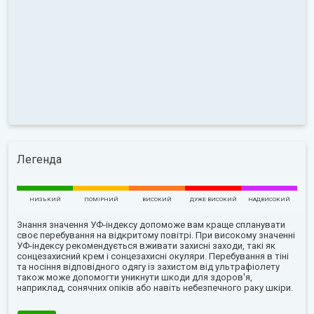
Легенда
НИЗЬКИЙ
ПОМІРНИЙ
ВИСОКИЙ
ДУЖЕ ВИСОКИЙ
НАДВИСОКИЙ
Знання значення УФ-індексу допоможе вам краще спланувати
своє перебування на відкритому повітрі. При високому значенні
УФ-індексу рекомендується вживати захисні заходи, такі як
сонцезахисний крем і сонцезахисні окуляри. Перебування в тіні
та носіння відповідного одягу із захистом від ультрафіолету
також може допомогти уникнути шкоди для здоров'я,
наприклад, сонячних опіків або навіть небезпечного раку шкіри.