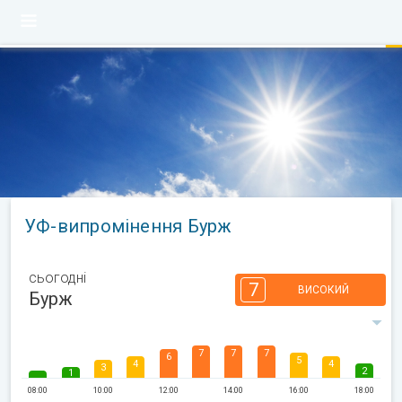
УФ-випромінення Бурж
сьогодні
7
ВИСОКИЙ
Бурж
7
7
7
6
5
4
4
3
2
1
08:00
10:00
12:00
14:00
16:00
18:00