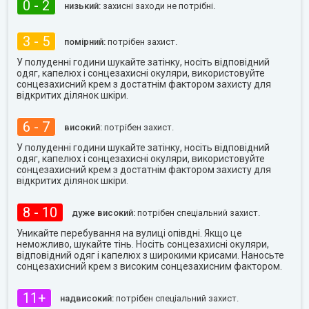
0 - 2
низький:
захисні заходи не потрібні.
3 - 5
помірний:
потрібен захист.
У полуденні години шукайте затінку, носіть відповідний
одяг, капелюх і сонцезахисні окуляри, використовуйте
сонцезахисний крем з достатнім фактором захисту для
відкритих ділянок шкіри.
6 - 7
високий:
потрібен захист.
У полуденні години шукайте затінку, носіть відповідний
одяг, капелюх і сонцезахисні окуляри, використовуйте
сонцезахисний крем з достатнім фактором захисту для
відкритих ділянок шкіри.
8 - 10
дуже високий:
потрібен спеціальний захист.
Уникайте перебування на вулиці опівдні. Якщо це
неможливо, шукайте тінь. Носіть сонцезахисні окуляри,
відповідний одяг і капелюх з широкими крисами. Наносьте
сонцезахисний крем з високим сонцезахисним фактором.
11+
надвисокий:
потрібен спеціальний захист.