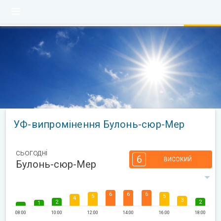
УФ-випромінення Булонь-сюр-Мер
сьогодні
6
ВИСОКИЙ
Булонь-сюр-Мер
6
6
6
5
5
4
3
2
2
1
08:00
10:00
12:00
14:00
16:00
18:00