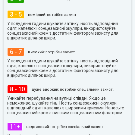
3 - 5
помірний:
потрібен захист.
У полуденні години шукайте затінку, носіть відповідний
одяг, капелюх і сонцезахисні окуляри, використовуйте
сонцезахисний крем з достатнім фактором захисту для
відкритих ділянок шкіри.
6 - 7
високий:
потрібен захист.
У полуденні години шукайте затінку, носіть відповідний
одяг, капелюх і сонцезахисні окуляри, використовуйте
сонцезахисний крем з достатнім фактором захисту для
відкритих ділянок шкіри.
8 - 10
дуже високий:
потрібен спеціальний захист.
Уникайте перебування на вулиці опівдні. Якщо це
неможливо, шукайте тінь. Носіть сонцезахисні окуляри,
відповідний одяг і капелюх з широкими крисами. Наносьте
сонцезахисний крем з високим сонцезахисним фактором.
11+
надвисокий:
потрібен спеціальний захист.