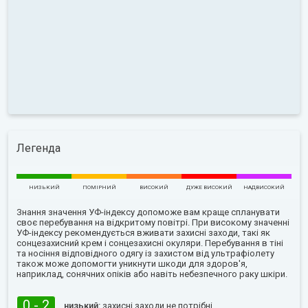
Легенда
НИЗЬКИЙ
ПОМІРНИЙ
ВИСОКИЙ
ДУЖЕ ВИСОКИЙ
НАДВИСОКИЙ
Знання значення УФ-індексу допоможе вам краще спланувати
своє перебування на відкритому повітрі. При високому значенні
УФ-індексу рекомендується вживати захисні заходи, такі як
сонцезахисний крем і сонцезахисні окуляри. Перебування в тіні
та носіння відповідного одягу із захистом від ультрафіолету
також може допомогти уникнути шкоди для здоров'я,
наприклад, сонячних опіків або навіть небезпечного раку шкіри.
0 - 2
низький:
захисні заходи не потрібні.