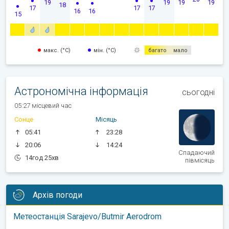
19
19
19
19
18
17
17
17
16
16
15
макс. (°C)
мін. (°C)
багато
мало
Астрономічна інформація
сьогодні
05:27 місцевий час
Сонце
Місяць
05:41
23:28
20:06
14:24
Спадаючий
14год 25хв
півмісяць
Архів погоди
Метеостанція Sarajevo/Butmir Aerodrom