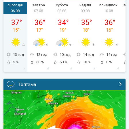
сьогодні
завтра
субота
неділя
понеділок
ві
06.08
07.08
08.08
09.08
10.08
четвер, 06.08
пʼятниця, 07.08
субота, 08.08
неділя, 09.08
понеділок, 
37
°
36
°
34
°
35
°
36
°
15
°
17
°
19
°
18
°
16
°
13 год
12 год
10 год
14 год
14 год
5 %
60 %
60 %
10 %
0 %
Топтема
Японія готується до тайфуну «DOLPHIN». Загроза зсувів. . .