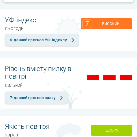
УФ-індекс
7
ВИСОКИЙ
сьогодні
6-денний прогноз УФ-індексу
Рівень вмісту пилку в
повітрі
сильний
7-денний прогноз пилку
Якість повітря
ДОБРА
зараз