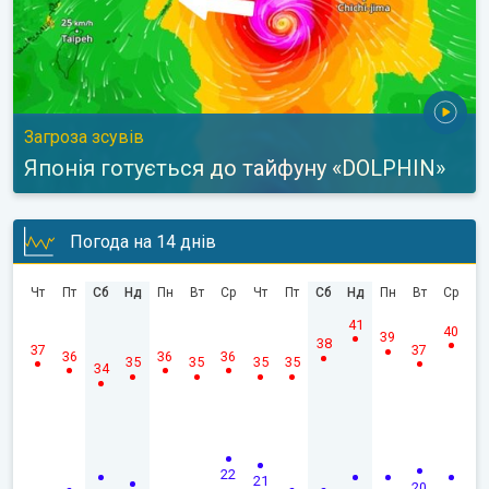
Загроза зсувів
Японія готується до тайфуну «DOLPHIN»
Погода на 14 днів
Чт
Пт
Сб
Нд
Пн
Вт
Ср
Чт
Пт
Сб
Нд
Пн
Вт
Ср
41
40
39
38
37
37
36
36
36
35
35
35
35
34
22
21
20