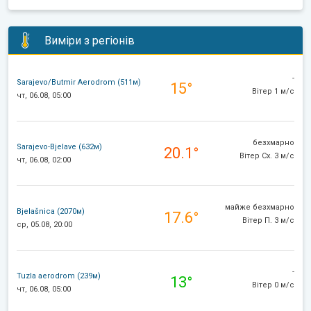
Виміри з регіонів
-
Sarajevo/Butmir Aerodrom (511м)
15°
Вітер 1 м/с
чт, 06.08, 05:00
безхмарно
Sarajevo-Bjelave (632м)
20.1°
Вітер Сх. 3 м/с
чт, 06.08, 02:00
майже безхмарно
Bjelašnica (2070м)
17.6°
Вітер П. 3 м/с
ср, 05.08, 20:00
-
Tuzla aerodrom (239м)
13°
Вітер 0 м/с
чт, 06.08, 05:00