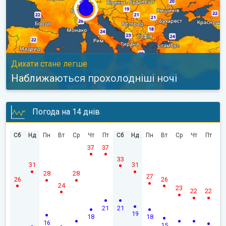
Дихати стане легше
Наближаються прохолодніші ночі
Погода на 14 днів
Сб
Нд
Пн
Вт
Ср
Чт
Пт
Сб
Нд
Пн
Вт
Ср
Чт
Пт
37
37
33
31
31
28
28
27
26
26
24
23
22
22
21
21
19
18
18
16
15