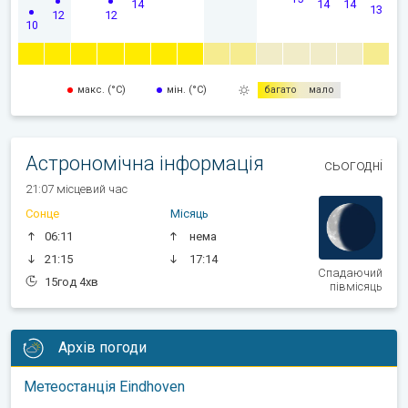
14
14
14
13
12
12
10
макс. (°C)
мін. (°C)
багато
мало
Астрономічна інформація
сьогодні
21:07 місцевий час
Сонце
Місяць
06:11
нема
21:15
17:14
Спадаючий
15год 4хв
півмісяць
Архів погоди
Метеостанція Eindhoven