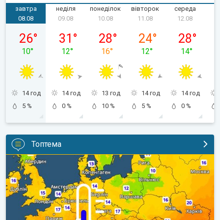
завтра
неділя
понеділок
вівторок
середа
ч
08.08
09.08
10.08
11.08
12.08
субота, 08.08
неділя, 09.08
понеділок, 10.08
вівторок, 11.08
середа, 12.
26
°
31
°
28
°
24
°
28
°
10
°
12
°
16
°
12
°
14
°
14 год
14 год
13 год
14 год
14 год
5 %
0 %
10 %
5 %
0 %
Топтема
Наближаються прохолодніші ночі. Дихати стане легше. . .