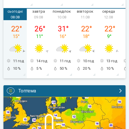
сьогодні
завтра
понеділок
вівторок
середа
ч
08.08
09.08
10.08
11.08
12.08
субота, 08.08
неділя, 09.08
понеділок, 10.08
вівторок, 11.08
середа, 12.
22
°
26
°
31
°
22
°
22
°
15
°
11
°
16
°
18
°
9
°
11 год
14 год
11 год
10 год
13 год
10 %
5 %
50 %
20 %
10 %
Топтема
Наближаються прохолодніші ночі. Дихати стане легше. . .