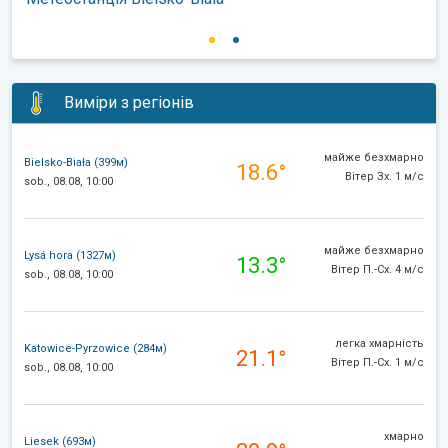
Виміри з регіонів
майже безхмарно
Bielsko-Biała (399м)
18.6°
Вітер Зх. 1 м/с
sob., 08.08, 10:00
майже безхмарно
Lysá hora (1327м)
13.3°
Вітер П.-Сх. 4 м/с
sob., 08.08, 10:00
легка хмарність
Katowice-Pyrzowice (284м)
21.1°
Вітер П.-Сх. 1 м/с
sob., 08.08, 10:00
хмарно
Liesek (693м)