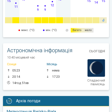
15
15
15
14
12
11
9
9
макс. (°C)
мін. (°C)
багато
мало
Астрономічна інформація
сьогодні
10:40 місцевий час
Сонце
Місяць
05:23
нема
20:14
17:23
Спадаючий
14год 51хв
півмісяць
Архів погоди
Метеостанція Bielsko-Biala