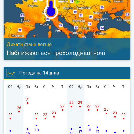
Дихати стане легше
Наближаються прохолодніші ночі
Погода на 14 днів
Сб
Нд
Пн
Вт
Ср
Чт
Пт
Сб
Нд
Пн
Вт
Ср
Чт
Пт
31
29
29
27
27
27
26
25
23
23
22
22
22
22
18
18
17
17
16
16