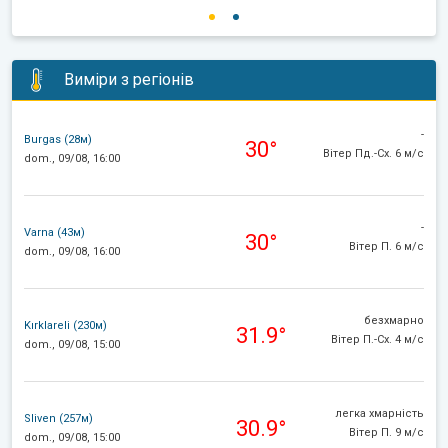
Виміри з регіонів
-
Burgas (28м)
30°
Вітер Пд.-Сх. 6 м/с
dom., 09/08, 16:00
-
Varna (43м)
30°
Вітер П. 6 м/с
dom., 09/08, 16:00
безхмарно
Kırklareli (230м)
31.9°
Вітер П.-Сх. 4 м/с
dom., 09/08, 15:00
легка хмарність
Sliven (257м)
30.9°
Вітер П. 9 м/с
dom., 09/08, 15:00