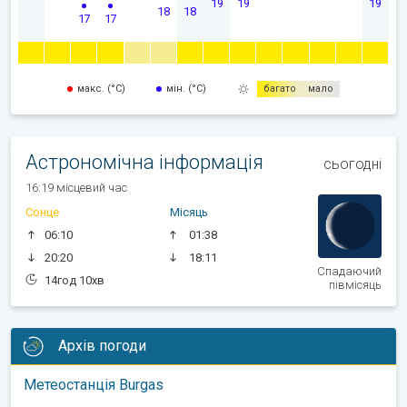
19
19
19
18
18
17
17
макс. (°C)
мін. (°C)
багато
мало
Астрономічна інформація
сьогодні
16:19 місцевий час
Сонце
Місяць
06:10
01:38
20:20
18:11
Спадаючий
14год 10хв
півмісяць
Архів погоди
Метеостанція Burgas