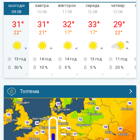
сьогодні
завтра
вівторок
середа
четвер
пʼ
09.08
10.08
11.08
12.08
13.08
неділя, 09.08
понеділок, 10.08
вівторок, 11.08
середа, 12.08
четвер, 13.
31
°
31
°
32
°
33
°
29
°
22
°
21
°
17
°
17
°
22
°
13 год
14 год
14 год
13 год
11 год
50 %
10 %
0 %
5 %
20 %
Топтема
Наближаються прохолодніші ночі. Дихати стане легше. . .